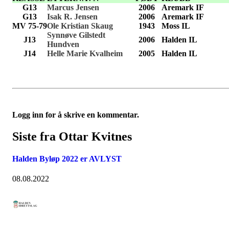
G13
Marcus Jensen
2006
Aremark IF
G13
Isak R. Jensen
2006
Aremark IF
MV 75-79
Ole Kristian Skaug
1943
Moss IL
Synnøve Gilstedt
J13
2006
Halden IL
Hundven
J14
Helle Marie Kvalheim
2005
Halden IL
Logg inn for å skrive en kommentar.
Siste fra Ottar Kvitnes
Halden Byløp 2022 er AVLYST
08.08.2022