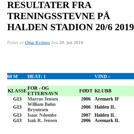
RESULTATER FRA
TRENINGSSTEVNE PÅ
HALDEN STADION 20/6 2019
Postet av
Ottar Kvitnes
den
20. jun 2019
60 M
HEAT: 1
VIND :
FOR - OG
KLASSE
FØDT
KLUBB
ETTERNAVN
G13
Marcus Jensen
2006
Aremark IF
William Bøhn
G13
2006
Halden IL
Bryntesen
G13
Isaac Ndombe
2007
Halden IL
G13
Isak R. Jensen
2006
Aremark IL