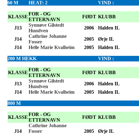
60 M
HEAT: 2
VIND :
FOR - OG
KLASSE
FØDT
KLUBB
ETTERNAVN
Synnøve Gilstedt
J13
2006
Halden IL
Hundven
Cathrine Johanne
J14
2005
Ørje IL
Fosser
J14
Helle Marie Kvalheim
2005
Halden IL
200 M HEKK
VIND :
FOR - OG
KLASSE
FØDT
KLUBB
ETTERNAVN
Synnøve Gilstedt
J13
2006
Halden IL
Hundven
J14
Helle Marie Kvalheim
2005
Halden IL
800 M
FOR - OG
KLASSE
FØDT
KLUBB
ETTERNAVN
Cathrine Johanne
J14
Fosser
2005
Ørje IL