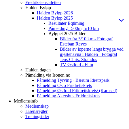
Fredrikstenstafetten
Halden Byløp
Halden Byløp 2026
Halden Byløp 2025
Resultater Eqtiming
Påmelding 1500m, 5/10 km
Byløpet 2025 Bilder
Bilder fra 5/10 km - Fotograf
Esteban Reyes
Bilder av løperne langs brygga ved
gjestehavna i Halden - Fotograf
Jens-Chris. Strandos
TV Østfold - Film
Halden dagen
Påmelding via Isonen.no
Påmelding Tyrving - Bærum Idrettspark
Påmelding Oslo Friidrettskrets
Påmelding Østfold Friidrettskrets/ (Karusell)
Påmelding Akershus Friidrettskrets
Medlemsinfo
Medlemskap
Lisensregler
Treningstider