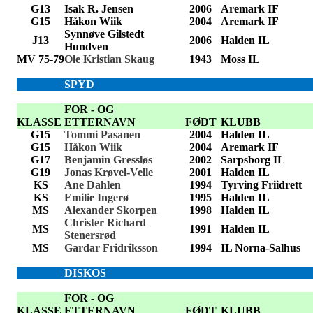
G13
Isak R. Jensen
2006
Aremark IF
G15
Håkon Wiik
2004
Aremark IF
Synnøve Gilstedt
J13
2006
Halden IL
Hundven
MV 75-79
Ole Kristian Skaug
1943
Moss IL
SPYD
FOR - OG
KLASSE
ETTERNAVN
FØDT
KLUBB
G15
Tommi Pasanen
2004
Halden IL
G15
Håkon Wiik
2004
Aremark IF
G17
Benjamin Gressløs
2002
Sarpsborg IL
G19
Jonas Krøvel-Velle
2001
Halden IL
KS
Ane Dahlen
1994
Tyrving Friidrett
KS
Emilie Ingerø
1995
Halden IL
MS
Alexander Skorpen
1998
Halden IL
Christer Richard
MS
1991
Halden IL
Stenersrød
MS
Gardar Fridriksson
1994
IL Norna-Salhus
DISKOS
FOR - OG
KLASSE
ETTERNAVN
FØDT
KLUBB