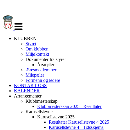
Veksle
navigasjon
KLUBBEN
Styret
Om klubben
Miljøkontakt
Dokumenter fra styret
Årsmøter
Æresmedlemmer
Milepæler
Formenn og ledere
KONTAKT OSS
KALENDER
Arrangementer
Klubbmesterskap
Klubbmesterskap 2025 - Resultater
Karusellstevne
Karusellstevne 2025
Resultater Karusellstevne 4 2025
Karusellstevne 4 - Tidsskjema