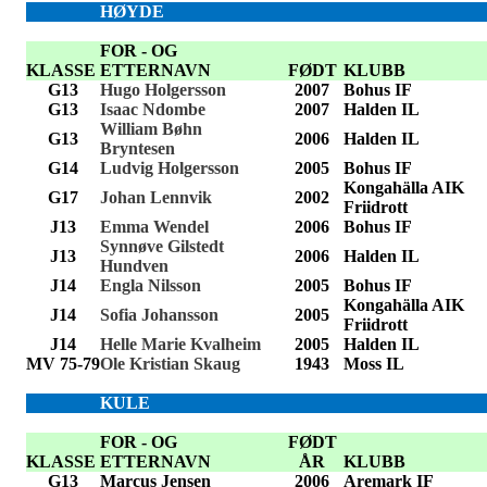
HØYDE
FOR - OG
KLASSE
ETTERNAVN
FØDT
KLUBB
G13
Hugo Holgersson
2007
Bohus IF
G13
Isaac Ndombe
2007
Halden IL
William Bøhn
G13
2006
Halden IL
Bryntesen
G14
Ludvig Holgersson
2005
Bohus IF
Kongahälla AIK
G17
Johan Lennvik
2002
Friidrott
J13
Emma Wendel
2006
Bohus IF
Synnøve Gilstedt
J13
2006
Halden IL
Hundven
J14
Engla Nilsson
2005
Bohus IF
Kongahälla AIK
J14
Sofia Johansson
2005
Friidrott
J14
Helle Marie Kvalheim
2005
Halden IL
MV 75-79
Ole Kristian Skaug
1943
Moss IL
KULE
FOR - OG
FØDT
KLASSE
ETTERNAVN
ÅR
KLUBB
G13
Marcus Jensen
2006
Aremark IF