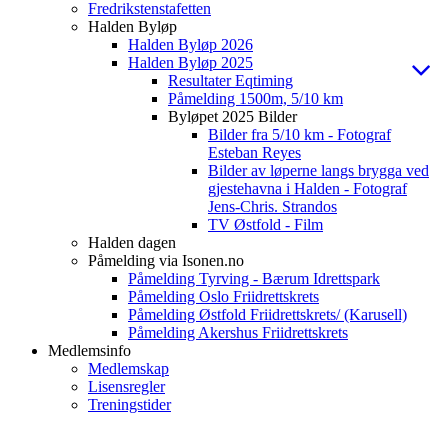
Fredrikstenstafetten
Halden Byløp
Halden Byløp 2026
Halden Byløp 2025
Resultater Eqtiming
Påmelding 1500m, 5/10 km
Byløpet 2025 Bilder
Bilder fra 5/10 km - Fotograf
Esteban Reyes
Bilder av løperne langs brygga ved
gjestehavna i Halden - Fotograf
Jens-Chris. Strandos
TV Østfold - Film
Halden dagen
Påmelding via Isonen.no
Påmelding Tyrving - Bærum Idrettspark
Påmelding Oslo Friidrettskrets
Påmelding Østfold Friidrettskrets/ (Karusell)
Påmelding Akershus Friidrettskrets
Medlemsinfo
Medlemskap
Lisensregler
Treningstider