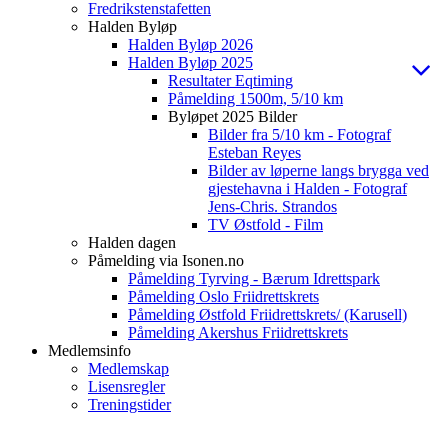
Fredrikstenstafetten
Halden Byløp
Halden Byløp 2026
Halden Byløp 2025
Resultater Eqtiming
Påmelding 1500m, 5/10 km
Byløpet 2025 Bilder
Bilder fra 5/10 km - Fotograf
Esteban Reyes
Bilder av løperne langs brygga ved
gjestehavna i Halden - Fotograf
Jens-Chris. Strandos
TV Østfold - Film
Halden dagen
Påmelding via Isonen.no
Påmelding Tyrving - Bærum Idrettspark
Påmelding Oslo Friidrettskrets
Påmelding Østfold Friidrettskrets/ (Karusell)
Påmelding Akershus Friidrettskrets
Medlemsinfo
Medlemskap
Lisensregler
Treningstider