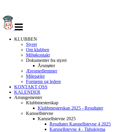
Veksle
navigasjon
KLUBBEN
Styret
Om klubben
Miljøkontakt
Dokumenter fra styret
Årsmøter
Æresmedlemmer
Milepæler
Formenn og ledere
KONTAKT OSS
KALENDER
Arrangementer
Klubbmesterskap
Klubbmesterskap 2025 - Resultater
Karusellstevne
Karusellstevne 2025
Resultater Karusellstevne 4 2025
Karusellstevne 4 - Tidsskjema