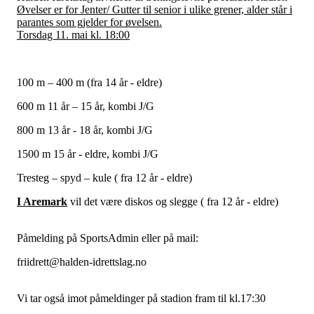
Øvelser er for Jenter/ Gutter til senior i ulike grener, alder står i
parantes som gjelder for øvelsen.
Torsdag 11. mai kl. 18:00
100 m – 400 m (fra 14 år - eldre)
600 m 11 år – 15 år, kombi J/G
800 m 13 år - 18 år, kombi J/G
1500 m 15 år - eldre, kombi J/G
Tresteg – spyd – kule ( fra 12 år - eldre)
I Aremark
vil det være diskos og slegge ( fra 12 år - eldre)
Påmelding på SportsAdmin eller på mail:
friidrett@halden-idrettslag.no
Vi tar også imot påmeldinger på stadion fram til kl.17:30