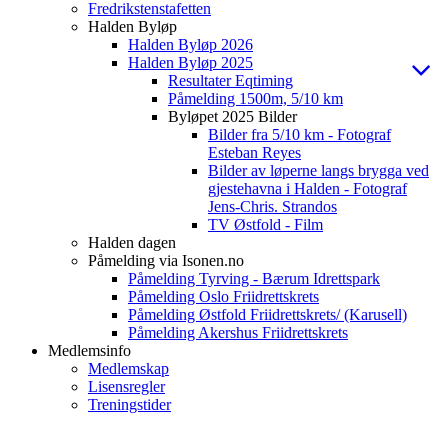
Fredrikstenstafetten
Halden Byløp
Halden Byløp 2026
Halden Byløp 2025
Resultater Eqtiming
Påmelding 1500m, 5/10 km
Byløpet 2025 Bilder
Bilder fra 5/10 km - Fotograf
Esteban Reyes
Bilder av løperne langs brygga ved
gjestehavna i Halden - Fotograf
Jens-Chris. Strandos
TV Østfold - Film
Halden dagen
Påmelding via Isonen.no
Påmelding Tyrving - Bærum Idrettspark
Påmelding Oslo Friidrettskrets
Påmelding Østfold Friidrettskrets/ (Karusell)
Påmelding Akershus Friidrettskrets
Medlemsinfo
Medlemskap
Lisensregler
Treningstider