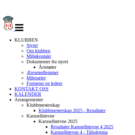
Veksle
navigasjon
KLUBBEN
Styret
Om klubben
Miljøkontakt
Dokumenter fra styret
Årsmøter
Æresmedlemmer
Milepæler
Formenn og ledere
KONTAKT OSS
KALENDER
Arrangementer
Klubbmesterskap
Klubbmesterskap 2025 - Resultater
Karusellstevne
Karusellstevne 2025
Resultater Karusellstevne 4 2025
Karusellstevne 4 - Tidsskjema