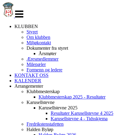
Veksle
navigasjon
KLUBBEN
Styret
Om klubben
Miljøkontakt
Dokumenter fra styret
Årsmøter
Æresmedlemmer
Milepæler
Formenn og ledere
KONTAKT OSS
KALENDER
Arrangementer
Klubbmesterskap
Klubbmesterskap 2025 - Resultater
Karusellstevne
Karusellstevne 2025
Resultater Karusellstevne 4 2025
Karusellstevne 4 - Tidsskjema
Fredrikstenstafetten
Halden Byløp
Halden Byløp 2026