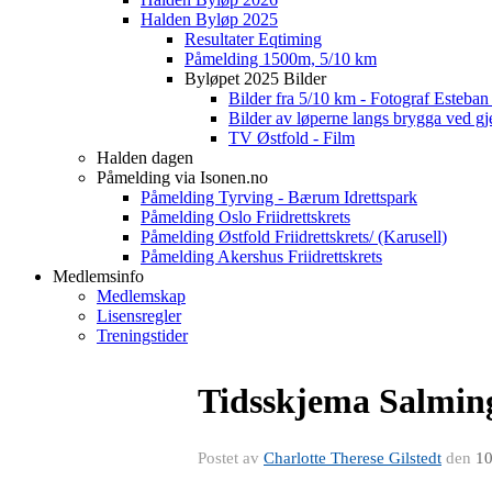
Halden Byløp 2025
Resultater Eqtiming
Påmelding 1500m, 5/10 km
Byløpet 2025 Bilder
Bilder fra 5/10 km - Fotograf Esteba
Bilder av løperne langs brygga ved gj
TV Østfold - Film
Halden dagen
Påmelding via Isonen.no
Påmelding Tyrving - Bærum Idrettspark
Påmelding Oslo Friidrettskrets
Påmelding Østfold Friidrettskrets/ (Karusell)
Påmelding Akershus Friidrettskrets
Medlemsinfo
Medlemskap
Lisensregler
Treningstider
Tidsskjema Salming
Postet av
Charlotte Therese Gilstedt
den
10