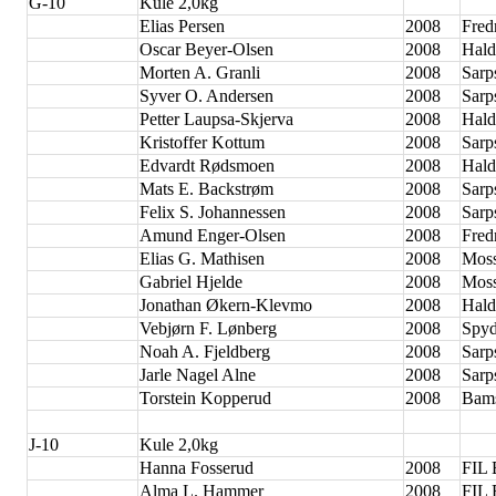
G-10
Kule 2,0kg
Elias Persen
2008
Fred
Oscar Beyer-Olsen
2008
Hald
Morten A. Granli
2008
Sarp
Syver O. Andersen
2008
Sarp
Petter Laupsa-Skjerva
2008
Hald
Kristoffer Kottum
2008
Sarp
Edvardt Rødsmoen
2008
Hald
Mats E. Backstrøm
2008
Sarp
Felix S. Johannessen
2008
Sarp
Amund Enger-Olsen
2008
Fred
Elias G. Mathisen
2008
Moss
Gabriel Hjelde
2008
Moss
Jonathan Økern-Klevmo
2008
Hald
Vebjørn F. Lønberg
2008
Spyd
Noah A. Fjeldberg
2008
Sarp
Jarle Nagel Alne
2008
Sarp
Torstein Kopperud
2008
Bam
J-10
Kule 2,0kg
Hanna Fosserud
2008
FIL 
Alma L. Hammer
2008
FIL 