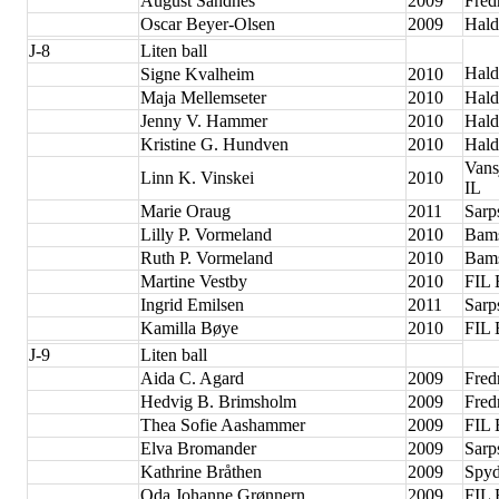
August Sandnes
2009
Fred
Oscar Beyer-Olsen
2009
Hald
J-8
Liten ball
Hald
Signe Kvalheim
2010
Maja Mellemseter
2010
Hald
Jenny V. Hammer
2010
Hald
Kristine G. Hundven
2010
Hald
Vans
Linn K. Vinskei
2010
IL
Marie Oraug
2011
Sarp
Lilly P. Vormeland
2010
Bam
Ruth P. Vormeland
2010
Bam
Martine Vestby
2010
FIL 
Ingrid Emilsen
2011
Sarp
Kamilla Bøye
2010
FIL
J-9
Liten ball
Aida C. Agard
2009
Fred
Hedvig B. Brimsholm
2009
Fred
Thea Sofie Aashammer
2009
FIL 
Elva Bromander
2009
Sarp
Kathrine Bråthen
2009
Spyd
Oda Johanne Grønnern
2009
FIL