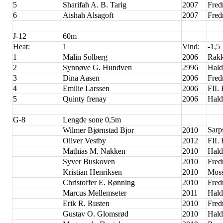
5
Sharifah A. B. Tarig
2007
Fred
6
Aishah Alsagoft
2007
Fred
J-12
60m
Heat:
1
Vind:
-1,5
1
Malin Solberg
2006
Rakk
2
Synnøve G. Hundven
2996
Hald
3
Dina Aasen
2006
Fred
4
Emilie Larssen
2006
FIL 
5
Quinty frenay
2006
Hald
G-8
Lengde sone 0,5m
Sarp
Wilmer Bjørnstad Bjor
2010
Oliver Vestby
2012
FIL 
Mathias M. Nakken
2010
Hald
Syver Buskoven
2010
Fred
Kristian Henriksen
2010
Moss
Christoffer E. Rønning
2010
Fred
Marcus Mellemseter
2011
Hald
Erik R. Rusten
2010
Fred
Gustav O. Glomsrød
2010
Hald