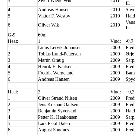
3
Sivert Wiede Wik
2011
IL
4
Andreas Hansen
2010
Spyd
5
Viktor F. Westby
2010
Hald
Vans
6
Oliver Wik
2010
IL
G-9
60m
-0,9
Heat:
1
Vind:
1
Linus Lervik-Johansen
2009
Fred
2
Tobias Lund-Pettersen
2009
Ørje
3
Martin Oraug
2009
Sarp
4
Henrik E. Karlsen
2009
Fred
5
Fredrik Wergeland
2009
Bam
6
Andreas Hansen
2009
Spyd
Heat:
2
Vind:
+0,2
1
Oliver Strand Nilsen
2009
Fred
2
Jens Kristian Oalfsen
2009
Fred
3
Benjamin Syverstad
2009
Hald
4
Petter K. Haakonsen
2009
Sarp
5
Lars Eskil Dalen
2009
Fred
6
August Sandnes
2009
Fred