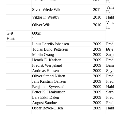
IL
Vans
Sivert Wiede Wik
2011
IL
Viktor F. Westby
2010
Hald
Vans
Oliver Wik
2010
IL
G-9
600m
Heat:
1
Linus Lervik-Johansen
2009
Fred
Tobias Lund-Pettersen
2009
Ørje
Martin Oraug
2009
Sarp
Henrik E. Karlsen
2009
Fred
Fredrik Wergeland
2009
Bam
Andreas Hansen
2009
Spyd
Oliver Strand Nilsen
2009
Fred
Jens Kristian Oalfsen
2009
Fred
Benjamin Syverstad
2009
Hald
Petter K. Haakonsen
2009
Sarp
Lars Eskil Dalen
2009
Fred
August Sandnes
2009
Fred
Oscar Beyer-Olsen
2009
Hald