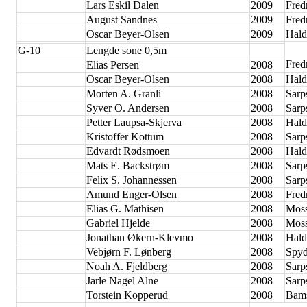
Lars Eskil Dalen
2009
Fred
August Sandnes
2009
Fred
Oscar Beyer-Olsen
2009
Hald
G-10
Lengde sone 0,5m
Fred
Elias Persen
2008
Oscar Beyer-Olsen
2008
Hald
Morten A. Granli
2008
Sarp
Syver O. Andersen
2008
Sarp
Petter Laupsa-Skjerva
2008
Hald
Kristoffer Kottum
2008
Sarp
Edvardt Rødsmoen
2008
Hald
Mats E. Backstrøm
2008
Sarp
Felix S. Johannessen
2008
Sarp
Amund Enger-Olsen
2008
Fred
Elias G. Mathisen
2008
Moss
Gabriel Hjelde
2008
Moss
Jonathan Økern-Klevmo
2008
Hald
Vebjørn F. Lønberg
2008
Spyd
Noah A. Fjeldberg
2008
Sarp
Jarle Nagel Alne
2008
Sarp
Torstein Kopperud
2008
Bam