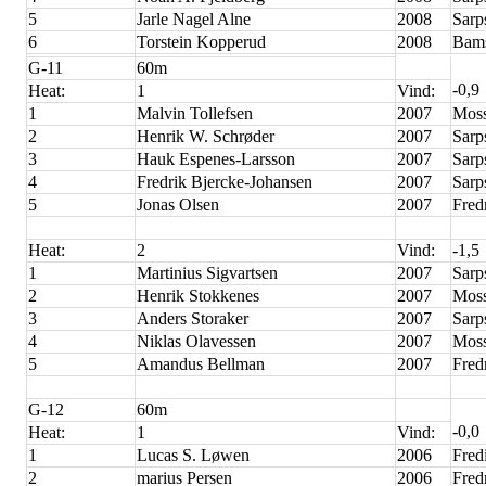
5
Jarle Nagel Alne
2008
Sarp
6
Torstein Kopperud
2008
Bam
G-11
60m
-0,9
Heat:
1
Vind:
1
Malvin Tollefsen
2007
Moss
2
Henrik W. Schrøder
2007
Sarp
3
Hauk Espenes-Larsson
2007
Sarp
4
Fredrik Bjercke-Johansen
2007
Sarp
5
Jonas Olsen
2007
Fred
Heat:
2
Vind:
-1,5
1
Martinius Sigvartsen
2007
Sarp
2
Henrik Stokkenes
2007
Moss
3
Anders Storaker
2007
Sarp
4
Niklas Olavessen
2007
Moss
5
Amandus Bellman
2007
Fred
G-12
60m
-0,0
Heat:
1
Vind:
1
Lucas S. Løwen
2006
Fred
2
marius Persen
2006
Fred