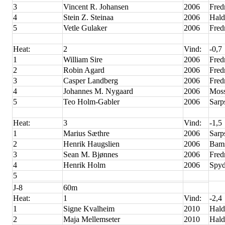
3
Vincent R. Johansen
2006
Fred
4
Stein Z. Steinaa
2006
Hald
5
Vetle Gulaker
2006
Fred
Heat:
2
Vind:
-0,7
1
William Sire
2006
Fred
2
Robin Agard
2006
Fred
3
Casper Landberg
2006
Fred
4
Johannes M. Nygaard
2006
Moss
5
Teo Holm-Gabler
2006
Sarp
Heat:
3
Vind:
-1,5
1
Marius Sæthre
2006
Sarp
2
Henrik Haugslien
2006
Bam
3
Sean M. Bjønnes
2006
Fred
4
Henrik Holm
2006
Spyd
5
J-8
60m
Heat:
1
Vind:
-2,4
1
Signe Kvalheim
2010
Hald
2
Maja Mellemseter
2010
Hald