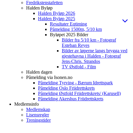
Fredrikstenstafetten
Halden Byløp
Halden Byløp 2026
Halden Byløp 2025
Resultater Eqtiming
Påmelding 1500m, 5/10 km
Byløpet 2025 Bilder
Bilder fra 5/10 km - Fotograf
Esteban Reyes
Bilder av løperne langs brygga ved
gjestehavna i Halden - Fotograf
Jens-Chris. Strandos
TV Østfold - Film
Halden dagen
Påmelding via Isonen.no
Påmelding Tyrving - Bærum Idrettspark
Påmelding Oslo Friidrettskrets
Påmelding Østfold Friidrettskrets/ (Karusell)
Påmelding Akershus Friidrettskrets
Medlemsinfo
Medlemskap
Lisensregler
Treningstider