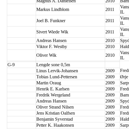
Magnus A. Danielsen
2010
Bam
Vans
Markus Lindblom
2011
IL
Vans
Joel B. Funkner
2011
IL
Vans
Sivert Wiede Wik
2011
IL
Andreas Hansen
2010
Spyd
Viktor F. Westby
2010
Hald
Vans
Oliver Wik
2010
IL
G-9
Lengde sone 0,5m
Fred
Linus Lervik-Johansen
2009
Tobias Lund-Pettersen
2009
Ørje
Martin Oraug
2009
Sarp
Henrik E. Karlsen
2009
Fred
Fredrik Wergeland
2009
Bam
Andreas Hansen
2009
Spyd
Oliver Strand Nilsen
2009
Fred
Jens Kristian Oalfsen
2009
Fred
Benjamin Syverstad
2009
Hald
Petter K. Haakonsen
2009
Sarp