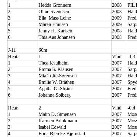
1
Hedda Grønnern
2008
FIL
2
Oline Svendsen
2008
Hald
3
Ella Mass Leine
2009
Fred
4
Maren Emilsen
2009
Sarp
5
Jenny H. Karlsen
2008
Hald
6
Thia Aas Johansen
2008
Fred
J-11
60m
Heat:
1
Vind:
-1,3
1
Thea Kvalheim
2007
Hald
2
Emma S. Klausen
2007
Sarp
3
Mia Tofte-Sørensen
2007
Hald
4
Emilie W. Bråthen
2007
Spyd
5
Agatha G. Strøm
2007
Fred
6
Johanna Solberg
2007
Fred
Heat:
2
Vind:
-0,4
1
Malin D. Simensen
2007
Moss
2
Karmen Brinkmann
2007
Moss
3
Isabel Edwald
2007
Moss
4
Frida Bjercke-Bjørnstad
2007
Sarp