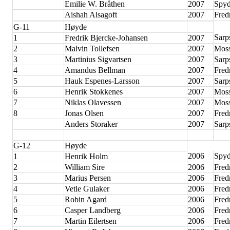
Emilie W. Bråthen
2007
Spyd
Aishah Alsagoft
2007
Fred
G-11
Høyde
Sarp
1
Fredrik Bjercke-Johansen
2007
2
Malvin Tollefsen
2007
Moss
3
Martinius Sigvartsen
2007
Sarp
4
Amandus Bellman
2007
Fred
5
Hauk Espenes-Larsson
2007
Sarp
6
Henrik Stokkenes
2007
Moss
7
Niklas Olavessen
2007
Moss
8
Jonas Olsen
2007
Fred
Anders Storaker
2007
Sarp
G-12
Høyde
2006
Spyd
1
Henrik Holm
2
William Sire
2006
Fred
3
Marius Persen
2006
Fred
4
Vetle Gulaker
2006
Fred
5
Robin Agard
2006
Fred
6
Casper Landberg
2006
Fred
7
Martin Eilertsen
2006
Fred