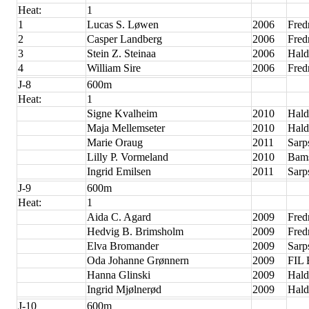
Heat:
1
1
Lucas S. Løwen
2006
Fred
2
Casper Landberg
2006
Fred
3
Stein Z. Steinaa
2006
Hald
4
William Sire
2006
Fred
J-8
600m
Heat:
1
Signe Kvalheim
2010
Hald
Maja Mellemseter
2010
Hald
Marie Oraug
2011
Sarp
Lilly P. Vormeland
2010
Bam
Ingrid Emilsen
2011
Sarp
J-9
600m
Heat:
1
Aida C. Agard
2009
Fred
Hedvig B. Brimsholm
2009
Fred
Elva Bromander
2009
Sarp
Oda Johanne Grønnern
2009
FIL
Hanna Glinski
2009
Hald
Ingrid Mjølnerød
2009
Hald
J-10
600m