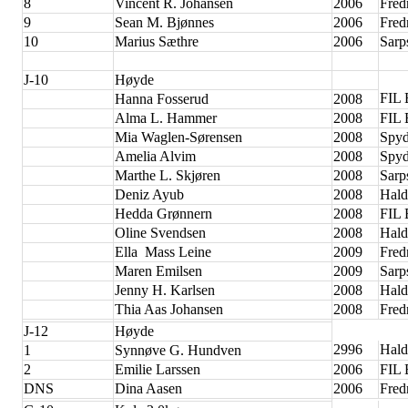
8
Vincent R. Johansen
2006
Fred
9
Sean M. Bjønnes
2006
Fred
10
Marius Sæthre
2006
Sarp
J-10
Høyde
FIL 
Hanna Fosserud
2008
Alma L. Hammer
2008
FIL 
Mia Waglen-Sørensen
2008
Spyd
Amelia Alvim
2008
Spyd
Marthe L. Skjøren
2008
Sarp
Deniz Ayub
2008
Hald
Hedda Grønnern
2008
FIL
Oline Svendsen
2008
Hald
Ella Mass Leine
2009
Fred
Maren Emilsen
2009
Sarp
Jenny H. Karlsen
2008
Hald
Thia Aas Johansen
2008
Fred
J-12
Høyde
2996
Hald
1
Synnøve G. Hundven
2
Emilie Larssen
2006
FIL 
DNS
Dina Aasen
2006
Fred