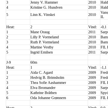
3
Jenny V. Hammer
2010
Hald
4
Kristine G. Hundven
2010
Hald
Vans
5
Linn K. Vinskei
2010
IL
Heat:
2
Vind:
-0,1
1
Mane Oraug
2011
Sarp
2
Lilly P. Vormeland
2010
Bam
3
Ruth P. Vormeland
2010
Bam
4
Martine Vestby
2010
FIL 
5
Ingrid Emilsen
2011
Sarp
J-9
60m
Heat:
1
Vind:
-1,1
1
Aida C. Agard
2009
Fred
2
Hedvig B. Brimsholm
2009
Fred
3
Thea Sofie Aashammer
2009
FIL 
4
Elva Bromander
2009
Sarp
5
Kathrine Bråthen
2009
Spyd
6
Oda Johanne Grønnern
2009
FIL
Heat:
2
Vind:
0,0