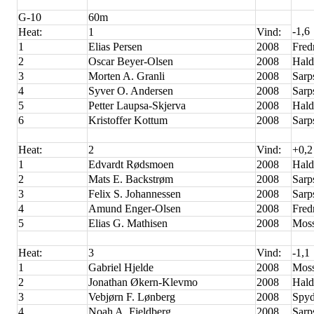
G-10
60m
-1,6
Heat:
1
Vind:
1
Elias Persen
2008
Fred
2
Oscar Beyer-Olsen
2008
Hald
3
Morten A. Granli
2008
Sarp
4
Syver O. Andersen
2008
Sarp
5
Petter Laupsa-Skjerva
2008
Hald
6
Kristoffer Kottum
2008
Sarp
Heat:
2
Vind:
+0,2
1
Edvardt Rødsmoen
2008
Hald
2
Mats E. Backstrøm
2008
Sarp
3
Felix S. Johannessen
2008
Sarp
4
Amund Enger-Olsen
2008
Fred
5
Elias G. Mathisen
2008
Moss
Heat:
3
Vind:
-1,1
1
Gabriel Hjelde
2008
Moss
2
Jonathan Økern-Klevmo
2008
Hald
3
Vebjørn F. Lønberg
2008
Spyd
4
Noah A. Fjeldberg
2008
Sarp