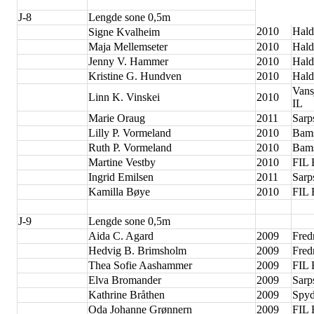
J-8
Lengde sone 0,5m
2010
Hald
Signe Kvalheim
Maja Mellemseter
2010
Hald
Jenny V. Hammer
2010
Hald
Kristine G. Hundven
2010
Hald
Vans
Linn K. Vinskei
2010
IL
Marie Oraug
2011
Sarp
Lilly P. Vormeland
2010
Bam
Ruth P. Vormeland
2010
Bam
Martine Vestby
2010
FIL 
Ingrid Emilsen
2011
Sarp
Kamilla Bøye
2010
FIL
J-9
Lengde sone 0,5m
Aida C. Agard
2009
Fred
Hedvig B. Brimsholm
2009
Fred
Thea Sofie Aashammer
2009
FIL 
Elva Bromander
2009
Sarp
Kathrine Bråthen
2009
Spyd
Oda Johanne Grønnern
2009
FIL