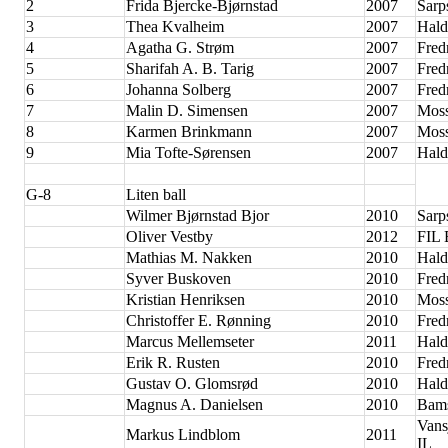
2
Frida Bjercke-Bjørnstad
2007
Sarp
3
Thea Kvalheim
2007
Hald
4
Agatha G. Strøm
2007
Fred
5
Sharifah A. B. Tarig
2007
Fred
6
Johanna Solberg
2007
Fred
7
Malin D. Simensen
2007
Moss
8
Karmen Brinkmann
2007
Moss
9
Mia Tofte-Sørensen
2007
Hald
G-8
Liten ball
Wilmer Bjørnstad Bjor
2010
Sarp
Oliver Vestby
2012
FIL 
Mathias M. Nakken
2010
Hald
Syver Buskoven
2010
Fred
Kristian Henriksen
2010
Moss
Christoffer E. Rønning
2010
Fred
Marcus Mellemseter
2011
Hald
Erik R. Rusten
2010
Fred
Gustav O. Glomsrød
2010
Hald
Magnus A. Danielsen
2010
Bam
Vans
Markus Lindblom
2011
IL