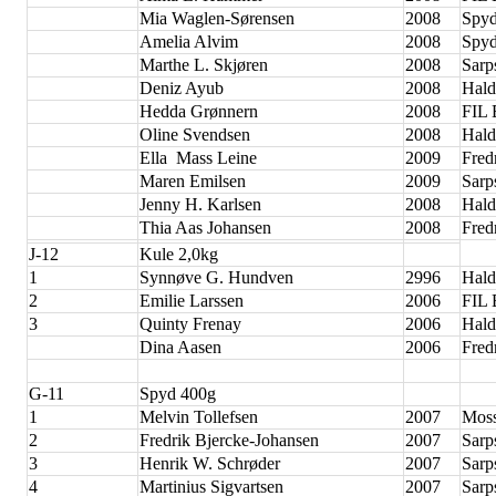
Mia Waglen-Sørensen
2008
Spyd
Amelia Alvim
2008
Spyd
Marthe L. Skjøren
2008
Sarp
Deniz Ayub
2008
Hald
Hedda Grønnern
2008
FIL
Oline Svendsen
2008
Hald
Ella Mass Leine
2009
Fred
Maren Emilsen
2009
Sarp
Jenny H. Karlsen
2008
Hald
Thia Aas Johansen
2008
Fred
J-12
Kule 2,0kg
1
Synnøve G. Hundven
2996
Hald
2
Emilie Larssen
2006
FIL 
3
Quinty Frenay
2006
Hald
Dina Aasen
2006
Fred
G-11
Spyd 400g
1
Melvin Tollefsen
2007
Moss
2
Fredrik Bjercke-Johansen
2007
Sarp
3
Henrik W. Schrøder
2007
Sarp
4
Martinius Sigvartsen
2007
Sarp