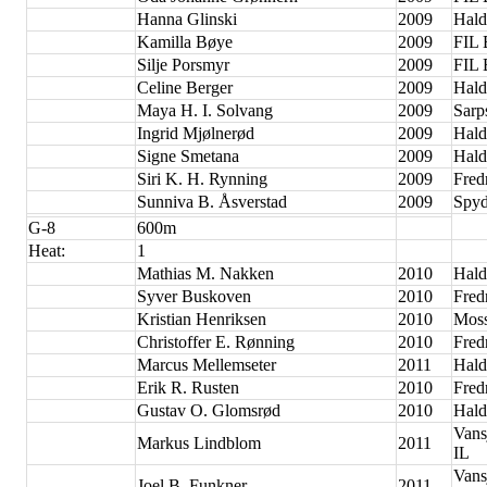
Hanna Glinski
2009
Hald
Kamilla Bøye
2009
FIL
Silje Porsmyr
2009
FIL
Celine Berger
2009
Hald
Maya H. I. Solvang
2009
Sarp
Ingrid Mjølnerød
2009
Hald
Signe Smetana
2009
Hald
Siri K. H. Rynning
2009
Fred
Sunniva B. Åsverstad
2009
Spyd
G-8
600m
Heat:
1
Mathias M. Nakken
2010
Hald
Syver Buskoven
2010
Fred
Kristian Henriksen
2010
Moss
Christoffer E. Rønning
2010
Fred
Marcus Mellemseter
2011
Hald
Erik R. Rusten
2010
Fred
Gustav O. Glomsrød
2010
Hald
Vans
Markus Lindblom
2011
IL
Vans
Joel B. Funkner
2011