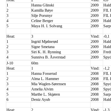
1
Hanna Glinski
2009
Hald
2
Kamilla Bøye
2009
FIL
3
Silje Porsmyr
2009
FIL
4
Celine Berger
2009
Hald
5
Maya H. I. Solvang
2009
Sarp
Heat:
3
Vind:
-0,1
1
Ingrid Mjølnerød
2009
Hald
2
Signe Smetana
2009
Hald
3
Siri K. H. Rynning
2009
Fred
4
Sunniva B. Åsverstad
2009
Spyd
J-10
60m
Heat:
1
Vind:
-1,2
1
Hanna Fosserud
2008
FIL 
2
Alma L. Hammer
2008
FIL 
3
Mia Waglen-Sørensen
2008
Spyd
4
Amelia Alvim
2008
Spyd
5
Marthe L. Skjøren
2008
Sarp
6
Deniz Ayub
2008
Hald
Heat:
2
Vind:
-1,3