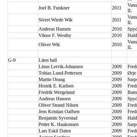
Vans
Joel B. Funkner
2011
IL
Vans
Sivert Wiede Wik
2011
IL
Andreas Hansen
2010
Spyd
Viktor F. Westby
2010
Hald
Vans
Oliver Wik
2010
IL
G-9
Liten ball
Linus Lervik-Johansen
2009
Fred
Tobias Lund-Pettersen
2009
Ørje
Martin Oraug
2009
Sarp
Henrik E. Karlsen
2009
Fred
Fredrik Wergeland
2009
Bam
Andreas Hansen
2009
Spyd
Oliver Strand Nilsen
2009
Fred
Jens Kristian Oalfsen
2009
Fred
Benjamin Syverstad
2009
Hald
Petter K. Haakonsen
2009
Sarp
Lars Eskil Dalen
2009
Fred