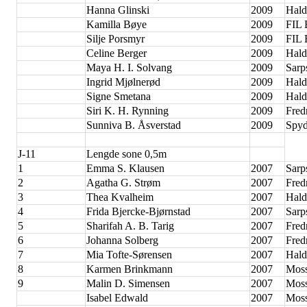
Hanna Glinski
2009
Hald
Kamilla Bøye
2009
FIL
Silje Porsmyr
2009
FIL
Celine Berger
2009
Hald
Maya H. I. Solvang
2009
Sarp
Ingrid Mjølnerød
2009
Hald
Signe Smetana
2009
Hald
Siri K. H. Rynning
2009
Fred
Sunniva B. Åsverstad
2009
Spyd
J-11
Lengde sone 0,5m
1
Emma S. Klausen
2007
Sarp
2
Agatha G. Strøm
2007
Fred
3
Thea Kvalheim
2007
Hald
4
Frida Bjercke-Bjørnstad
2007
Sarp
5
Sharifah A. B. Tarig
2007
Fred
6
Johanna Solberg
2007
Fred
7
Mia Tofte-Sørensen
2007
Hald
8
Karmen Brinkmann
2007
Moss
9
Malin D. Simensen
2007
Moss
Isabel Edwald
2007
Moss