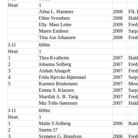
Heat:
1
Alma L. Hammer
2008
FIL 
Oline Svendsen
2008
Hald
Ella Mass Leine
2009
Fred
Maren Emilsen
2009
Sarp
Thia Aas Johansen
2008
Fred
J-11
600m
Heat:
1
1
Thea Kvalheim
2007
Hald
2
Johanna Solberg
2007
Fred
3
Aishah Alsagoft
2007
Fred
4
Frida Bjercke-Bjørnstad
2007
Sarp
5
Karmen Brinkmann
2007
Moss
Emma S. Klausen
2007
Sarp
Sharifah A. B. Tarig
2007
Fred
Mia Tofte-Sørensen
2007
Hald
J-11
600m
Heat:
1
1
Malin S.Solberg
2006
Rakk
2
Startnr.37
3
Synnøve G. Hundven
2006
Fred