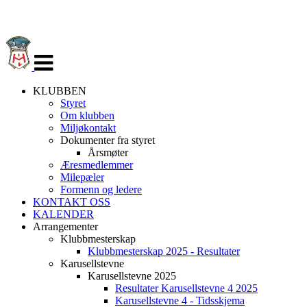
Veksle
navigasjon
KLUBBEN
Styret
Om klubben
Miljøkontakt
Dokumenter fra styret
Årsmøter
Æresmedlemmer
Milepæler
Formenn og ledere
KONTAKT OSS
KALENDER
Arrangementer
Klubbmesterskap
Klubbmesterskap 2025 - Resultater
Karusellstevne
Karusellstevne 2025
Resultater Karusellstevne 4 2025
Karusellstevne 4 - Tidsskjema