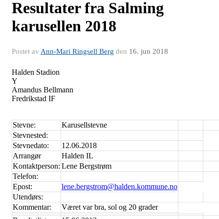
Resultater fra Salming
karusellen 2018
Postet av
Ann-Mari Ringsell Berg
den
16. jun 2018
Halden Stadion
Y
Amandus Bellmann
Fredrikstad IF
Stevne:
Karusellstevne
Stevnested:
Stevnedato:
12.06.2018
Arrangør
Halden IL
Kontaktperson:
Lene Bergstrøm
Telefon:
Epost:
lene.bergstrom@halden.kommune.no
Utendørs:
Kommentar:
Været var bra, sol og 20 grader