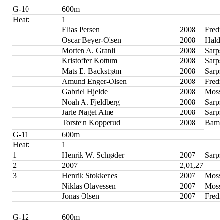
G-10
600m
Heat:
1
Elias Persen
2008
Fred
Oscar Beyer-Olsen
2008
Hald
Morten A. Granli
2008
Sarp
Kristoffer Kottum
2008
Sarp
Mats E. Backstrøm
2008
Sarp
Amund Enger-Olsen
2008
Fred
Gabriel Hjelde
2008
Moss
Noah A. Fjeldberg
2008
Sarp
Jarle Nagel Alne
2008
Sarp
Torstein Kopperud
2008
Bam
G-11
600m
Heat:
1
1
Henrik W. Schrøder
2007
Sarp
2
2007
2,01,27
3
Henrik Stokkenes
2007
Moss
Niklas Olavessen
2007
Moss
Jonas Olsen
2007
Fred
G-12
600m