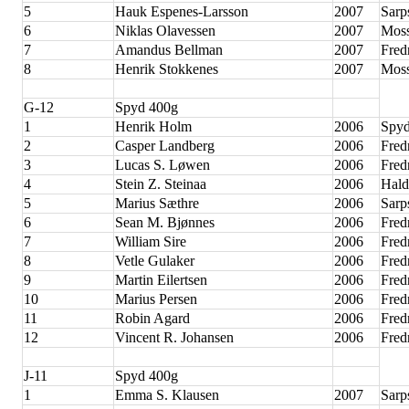
5
Hauk Espenes-Larsson
2007
Sarp
6
Niklas Olavessen
2007
Moss
7
Amandus Bellman
2007
Fred
8
Henrik Stokkenes
2007
Moss
G-12
Spyd 400g
1
Henrik Holm
2006
Spyd
2
Casper Landberg
2006
Fred
3
Lucas S. Løwen
2006
Fred
4
Stein Z. Steinaa
2006
Hald
5
Marius Sæthre
2006
Sarp
6
Sean M. Bjønnes
2006
Fred
7
William Sire
2006
Fred
8
Vetle Gulaker
2006
Fred
9
Martin Eilertsen
2006
Fred
10
Marius Persen
2006
Fred
11
Robin Agard
2006
Fred
12
Vincent R. Johansen
2006
Fred
J-11
Spyd 400g
1
Emma S. Klausen
2007
Sarp