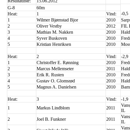
Resultatliste:
15.06.2012
G-8
60m
-0,5
Heat:
1
Vind:
1
Wilmer Bjørnstad Bjor
2010
Sarp
2
Oliver Vestby
2012
FIL 
3
Mathias M. Nakken
2010
Hald
4
Syver Buskoven
2010
Fred
5
Kristian Henriksen
2010
Moss
Heat:
2
Vind:
-2,9
1
Christoffer E. Rønning
2010
Fred
2
Marcus Mellemseter
2011
Hald
3
Erik R. Rusten
2010
Fred
4
Gustav O. Glomsrød
2010
Hald
5
Magnus A. Danielsen
2010
Bam
Heat:
3
Vind:
-1,9
Vans
1
Markus Lindblom
2011
IL
Vans
2
Joel B. Funkner
2011
IL
Vans