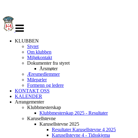
Veksle
navigasjon
KLUBBEN
Styret
Om klubben
Miljøkontakt
Dokumenter fra styret
Årsmøter
Æresmedlemmer
Milepæler
Formenn og ledere
KONTAKT OSS
KALENDER
Arrangementer
Klubbmesterskap
Klubbmesterskap 2025 - Resultater
Karusellstevne
Karusellstevne 2025
Resultater Karusellstevne 4 2025
Karusellstevne 4 - Tidsskjema