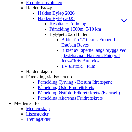
Fredrikstenstafetten
Halden Byløp
Halden Byløp 2026
Halden Byløp 2025
Resultater Eqtiming
Påmelding 1500m, 5/10 km
Byløpet 2025 Bilder
Bilder fra 5/10 km - Fotograf
Esteban Reyes
Bilder av løperne langs brygga ved
gjestehavna i Halden - Fotograf
Jens-Chris. Strandos
TV Østfold - Film
Halden dagen
Påmelding via Isonen.no
Påmelding Tyrving - Bærum Idrettspark
Påmelding Oslo Friidrettskrets
Påmelding Østfold Friidrettskrets/ (Karusell)
Påmelding Akershus Friidrettskrets
Medlemsinfo
Medlemskap
Lisensregler
Treningstider