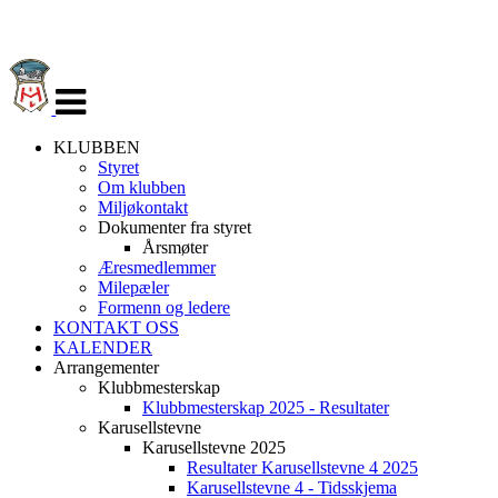
Veksle
navigasjon
KLUBBEN
Styret
Om klubben
Miljøkontakt
Dokumenter fra styret
Årsmøter
Æresmedlemmer
Milepæler
Formenn og ledere
KONTAKT OSS
KALENDER
Arrangementer
Klubbmesterskap
Klubbmesterskap 2025 - Resultater
Karusellstevne
Karusellstevne 2025
Resultater Karusellstevne 4 2025
Karusellstevne 4 - Tidsskjema