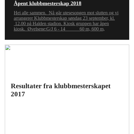
Åpent klubbmesterskap 2018
Hei alle sammen. Nå går utesesongen mot slutten og vi
arrangerer Klubbmesterskap søndag 23 september, kl.
12.00 på Halden stadion. Kiosk gruppen har åpen
kiosk. Øvelsene:G/J 6 - 14 60 m, 600 m,
Resultater fra klubbmesterskapet
2017