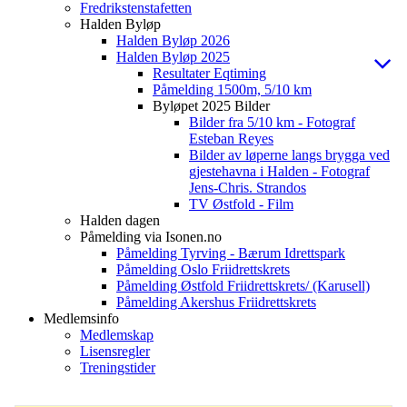
Fredrikstenstafetten
Halden Byløp
Halden Byløp 2026
Halden Byløp 2025
Resultater Eqtiming
Påmelding 1500m, 5/10 km
Byløpet 2025 Bilder
Bilder fra 5/10 km - Fotograf
Esteban Reyes
Bilder av løperne langs brygga ved
gjestehavna i Halden - Fotograf
Jens-Chris. Strandos
TV Østfold - Film
Halden dagen
Påmelding via Isonen.no
Påmelding Tyrving - Bærum Idrettspark
Påmelding Oslo Friidrettskrets
Påmelding Østfold Friidrettskrets/ (Karusell)
Påmelding Akershus Friidrettskrets
Medlemsinfo
Medlemskap
Lisensregler
Treningstider