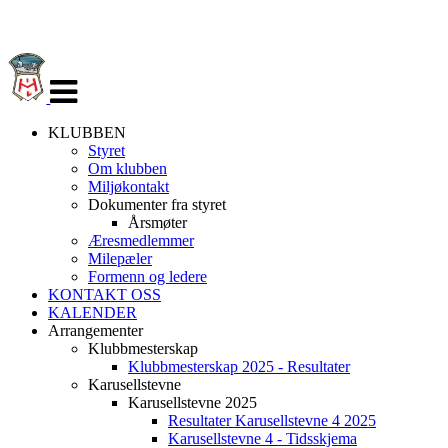
Veksle
navigasjon
KLUBBEN
Styret
Om klubben
Miljøkontakt
Dokumenter fra styret
Årsmøter
Æresmedlemmer
Milepæler
Formenn og ledere
KONTAKT OSS
KALENDER
Arrangementer
Klubbmesterskap
Klubbmesterskap 2025 - Resultater
Karusellstevne
Karusellstevne 2025
Resultater Karusellstevne 4 2025
Karusellstevne 4 - Tidsskjema