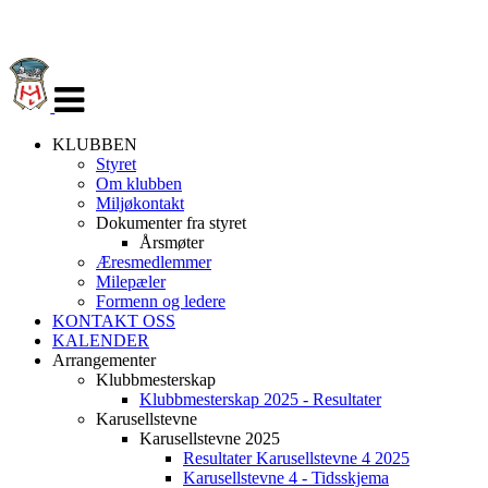
Veksle
navigasjon
KLUBBEN
Styret
Om klubben
Miljøkontakt
Dokumenter fra styret
Årsmøter
Æresmedlemmer
Milepæler
Formenn og ledere
KONTAKT OSS
KALENDER
Arrangementer
Klubbmesterskap
Klubbmesterskap 2025 - Resultater
Karusellstevne
Karusellstevne 2025
Resultater Karusellstevne 4 2025
Karusellstevne 4 - Tidsskjema