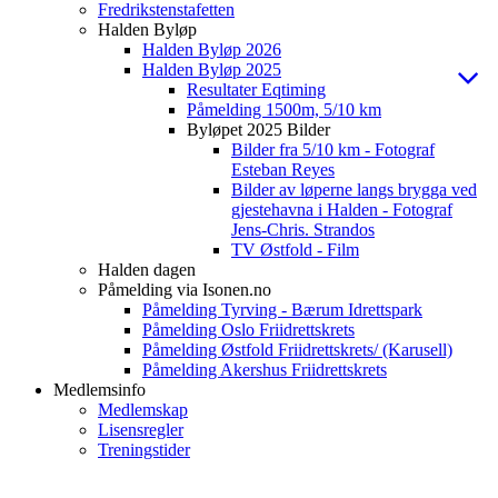
Fredrikstenstafetten
Halden Byløp
Halden Byløp 2026
Halden Byløp 2025
Resultater Eqtiming
Påmelding 1500m, 5/10 km
Byløpet 2025 Bilder
Bilder fra 5/10 km - Fotograf
Esteban Reyes
Bilder av løperne langs brygga ved
gjestehavna i Halden - Fotograf
Jens-Chris. Strandos
TV Østfold - Film
Halden dagen
Påmelding via Isonen.no
Påmelding Tyrving - Bærum Idrettspark
Påmelding Oslo Friidrettskrets
Påmelding Østfold Friidrettskrets/ (Karusell)
Påmelding Akershus Friidrettskrets
Medlemsinfo
Medlemskap
Lisensregler
Treningstider