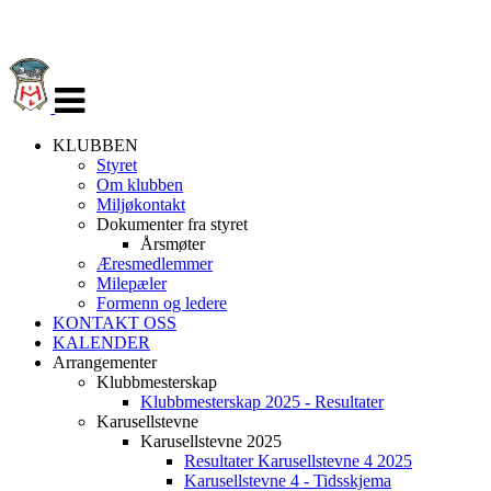
Veksle
navigasjon
KLUBBEN
Styret
Om klubben
Miljøkontakt
Dokumenter fra styret
Årsmøter
Æresmedlemmer
Milepæler
Formenn og ledere
KONTAKT OSS
KALENDER
Arrangementer
Klubbmesterskap
Klubbmesterskap 2025 - Resultater
Karusellstevne
Karusellstevne 2025
Resultater Karusellstevne 4 2025
Karusellstevne 4 - Tidsskjema