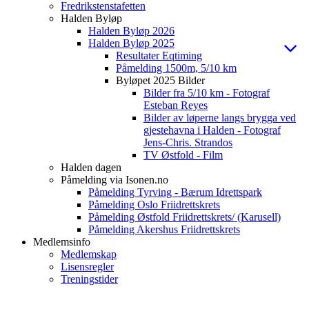
Fredrikstenstafetten
Halden Byløp
Halden Byløp 2026
Halden Byløp 2025
Resultater Eqtiming
Påmelding 1500m, 5/10 km
Byløpet 2025 Bilder
Bilder fra 5/10 km - Fotograf
Esteban Reyes
Bilder av løperne langs brygga ved
gjestehavna i Halden - Fotograf
Jens-Chris. Strandos
TV Østfold - Film
Halden dagen
Påmelding via Isonen.no
Påmelding Tyrving - Bærum Idrettspark
Påmelding Oslo Friidrettskrets
Påmelding Østfold Friidrettskrets/ (Karusell)
Påmelding Akershus Friidrettskrets
Medlemsinfo
Medlemskap
Lisensregler
Treningstider