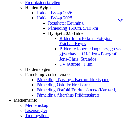
Fredrikstenstafetten
Halden Byløp
Halden Byløp 2026
Halden Byløp 2025
Resultater Eqtiming
Påmelding 1500m, 5/10 km
Byløpet 2025 Bilder
Bilder fra 5/10 km - Fotograf
Esteban Reyes
Bilder av løperne langs brygga ved
gjestehavna i Halden - Fotograf
Jens-Chris. Strandos
TV Østfold - Film
Halden dagen
Påmelding via Isonen.no
Påmelding Tyrving - Bærum Idrettspark
Påmelding Oslo Friidrettskrets
Påmelding Østfold Friidrettskrets/ (Karusell)
Påmelding Akershus Friidrettskrets
Medlemsinfo
Medlemskap
Lisensregler
Treningstider