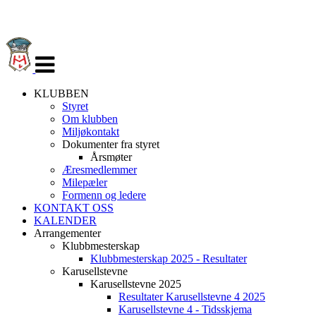
Veksle
navigasjon
KLUBBEN
Styret
Om klubben
Miljøkontakt
Dokumenter fra styret
Årsmøter
Æresmedlemmer
Milepæler
Formenn og ledere
KONTAKT OSS
KALENDER
Arrangementer
Klubbmesterskap
Klubbmesterskap 2025 - Resultater
Karusellstevne
Karusellstevne 2025
Resultater Karusellstevne 4 2025
Karusellstevne 4 - Tidsskjema