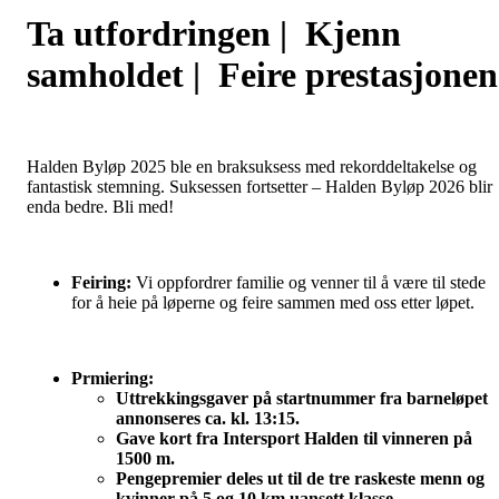
Ta utfordringen | Kjenn
samholdet | Feire prestasjonen
Halden Byløp 2025 ble en braksuksess med rekorddeltakelse og
fantastisk stemning. Suksessen fortsetter – Halden Byløp 2026 blir
enda bedre. Bli med!
Feiring:
Vi oppfordrer familie og venner til å være til stede
for å heie på løperne og feire sammen med oss etter løpet.
Prmiering:
Uttrekkingsgaver på startnummer fra barneløpet
annonseres ca. kl. 13:15.
Gave kort fra Intersport Halden til vinneren på
1500 m.
Pengepremier
deles ut til de tre raskeste menn og
kvinner på 5 og 10 km uansett klasse –