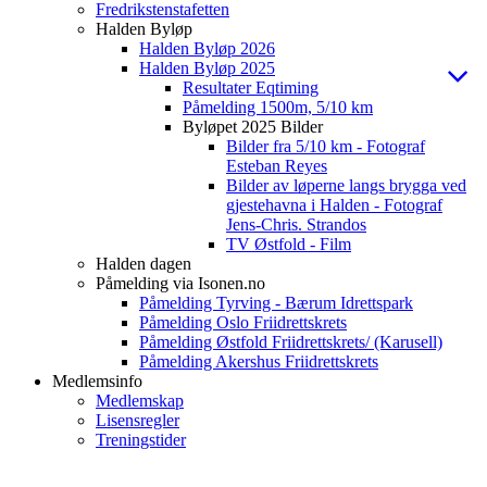
Fredrikstenstafetten
Halden Byløp
Halden Byløp 2026
Halden Byløp 2025
Resultater Eqtiming
Påmelding 1500m, 5/10 km
Byløpet 2025 Bilder
Bilder fra 5/10 km - Fotograf
Esteban Reyes
Bilder av løperne langs brygga ved
gjestehavna i Halden - Fotograf
Jens-Chris. Strandos
TV Østfold - Film
Halden dagen
Påmelding via Isonen.no
Påmelding Tyrving - Bærum Idrettspark
Påmelding Oslo Friidrettskrets
Påmelding Østfold Friidrettskrets/ (Karusell)
Påmelding Akershus Friidrettskrets
Medlemsinfo
Medlemskap
Lisensregler
Treningstider