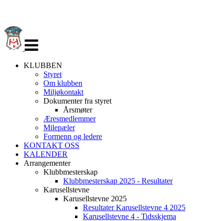
Veksle
navigasjon
KLUBBEN
Styret
Om klubben
Miljøkontakt
Dokumenter fra styret
Årsmøter
Æresmedlemmer
Milepæler
Formenn og ledere
KONTAKT OSS
KALENDER
Arrangementer
Klubbmesterskap
Klubbmesterskap 2025 - Resultater
Karusellstevne
Karusellstevne 2025
Resultater Karusellstevne 4 2025
Karusellstevne 4 - Tidsskjema