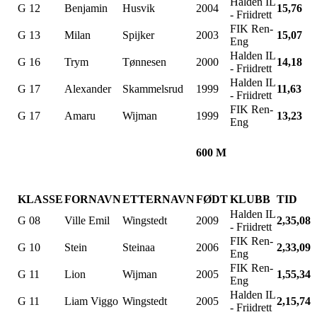
Halden IL
G 12
Benjamin
Husvik
2004
15,76
- Friidrett
FIK Ren-
G 13
Milan
Spijker
2003
15,07
Eng
Halden IL
G 16
Trym
Tønnesen
2000
14,18
- Friidrett
Halden IL
G 17
Alexander
Skammelsrud
1999
11,63
- Friidrett
FIK Ren-
G 17
Amaru
Wijman
1999
13,23
Eng
600 M
KLASSE
FORNAVN
ETTERNAVN
FØDT
KLUBB
TID
Halden IL
G 08
Ville Emil
Wingstedt
2009
2,35,08
- Friidrett
FIK Ren-
G 10
Stein
Steinaa
2006
2,33,09
Eng
FIK Ren-
G 11
Lion
Wijman
2005
1,55,34
Eng
Halden IL
G 11
Liam Viggo
Wingstedt
2005
2,15,74
- Friidrett