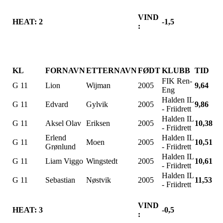
VIND
HEAT: 2
-1,5
:
KL
FORNAVN
ETTERNAVN
FØDT
KLUBB
TID
FIK Ren-
G 11
Lion
Wijman
2005
9,64
Eng
Halden IL
G 11
Edvard
Gylvik
2005
9,86
- Friidrett
Halden IL
G 11
Aksel Olav
Eriksen
2005
10,38
- Friidrett
Erlend
Halden IL
G 11
Moen
2005
10,51
Grønlund
- Friidrett
Halden IL
G 11
Liam Viggo
Wingstedt
2005
10,61
- Friidrett
Halden IL
G 11
Sebastian
Nøstvik
2005
11,53
- Friidrett
VIND
HEAT: 3
-0,5
: