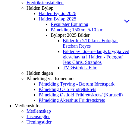
Fredrikstenstafetten
Halden Byløp
Halden Byløp 2026
Halden Byløp 2025
Resultater Eqtiming
Påmelding 1500m, 5/10 km
Byløpet 2025 Bilder
Bilder fra 5/10 km - Fotograf
Esteban Reyes
Bilder av løperne langs brygga ved
gjestehavna i Halden - Fotograf
Jens-Chris. Strandos
TV Østfold - Film
Halden dagen
Påmelding via Isonen.no
Påmelding Tyrving - Bærum Idrettspark
Påmelding Oslo Friidrettskrets
Påmelding Østfold Friidrettskrets/ (Karusell)
Påmelding Akershus Friidrettskrets
Medlemsinfo
Medlemskap
Lisensregler
Treningstider