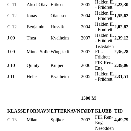
Halden IL
G 11
Aksel Olav
Eriksen
2005
2,23,30
- Friidrett
Halden IL
G 12
Jonas
Olaussen
2004
1,55,62
- Friidrett
Halden IL
G 12
Benjamin
Husvik
2004
2,02,82
- Friidrett
Halden IL
J 09
Thea
Kvalheim
2007
2,39,12
- Friidrett
Tistedalen
J 09
Minna Sofie
Wingstedt
2007
FL -
2,36,28
Friidrett
FIK Ren-
J 10
Quinty
Kuiper
2006
2,39,06
Eng
Halden IL
J 11
Helle
Kvalheim
2005
2,31,51
- Friidrett
1500 M
KLASSE
FORNAVN
ETTERNAVN
FØDT
KLUBB
TID
FIK Ren-
G 13
Milan
Spijker
2003
4,49,79
Eng
Nesodden