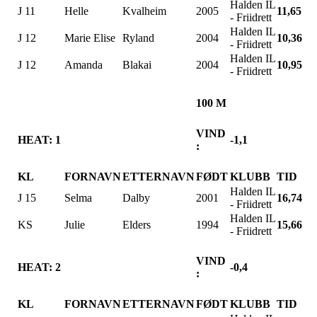
Halden IL
J 11
Helle
Kvalheim
2005
11,65
- Friidrett
Halden IL
J 12
Marie Elise
Ryland
2004
10,36
- Friidrett
Halden IL
J 12
Amanda
Blakai
2004
10,95
- Friidrett
100 M
VIND
HEAT: 1
-1,1
:
KL
FORNAVN
ETTERNAVN
FØDT
KLUBB
TID
Halden IL
J 15
Selma
Dalby
2001
16,74
- Friidrett
Halden IL
KS
Julie
Elders
1994
15,66
- Friidrett
VIND
HEAT: 2
-0,4
:
KL
FORNAVN
ETTERNAVN
FØDT
KLUBB
TID