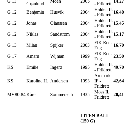
G 11
Moen
2005
14,27
Grønlund
- Friidrett
Halden IL
G 12
Benjamin
Husvik
2004
16,48
- Friidrett
Halden IL
G 12
Jonas
Olaussen
2004
15,45
- Friidrett
Halden IL
G 12
Niklas
Sandstrøm
2004
15,17
- Friidrett
FIK Ren-
G 13
Milan
Spijker
2003
16,70
Eng
FIK Ren-
G 17
Amaru
Wijman
1999
23,50
Eng
Halden IL
KS
Emilie
Ingerø
1995
49,70
- Friidrett
Aremark
KS
Karoline H.
Andersen
1993
IF -
42,64
Friidrett
Moss IL
MV80-84
Kåre
Sommerseth
1935
20,41
Friidrett
LITEN BALL
(150 G)