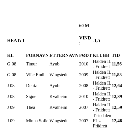
60 M
VIND
HEAT: 1
-1,5
:
KL
FORNAVN
ETTERNAVN
FØDT
KLUBB
TID
Halden IL
G 08
Timur
Ayub
2010
11,56
- Friidrett
Halden IL
G 08
Ville Emil
Wingstedt
2009
11,83
- Friidrett
Halden IL
J 08
Deniz
Ayub
2008
12,64
- Friidrett
Halden IL
J 08
Signe
Kvalheim
2010
12,89
- Friidrett
Halden IL
J 09
Thea
Kvalheim
2007
12,59
- Friidrett
Tistedalen
J 09
Minna Sofie
Wingstedt
2007
FL -
12,46
Friidrett