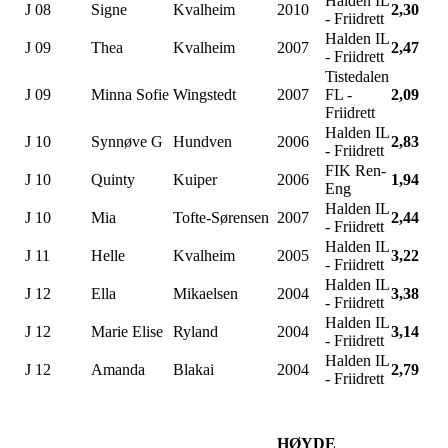
Halden IL
J 08
Signe
Kvalheim
2010
2,30
- Friidrett
Halden IL
J 09
Thea
Kvalheim
2007
2,47
- Friidrett
Tistedalen
J 09
Minna Sofie
Wingstedt
2007
FL -
2,09
Friidrett
Halden IL
J 10
Synnøve G
Hundven
2006
2,83
- Friidrett
FIK Ren-
J 10
Quinty
Kuiper
2006
1,94
Eng
Halden IL
J 10
Mia
Tofte-Sørensen
2007
2,44
- Friidrett
Halden IL
J 11
Helle
Kvalheim
2005
3,22
- Friidrett
Halden IL
J 12
Ella
Mikaelsen
2004
3,38
- Friidrett
Halden IL
J 12
Marie Elise
Ryland
2004
3,14
- Friidrett
Halden IL
J 12
Amanda
Blakai
2004
2,79
- Friidrett
HØYDE