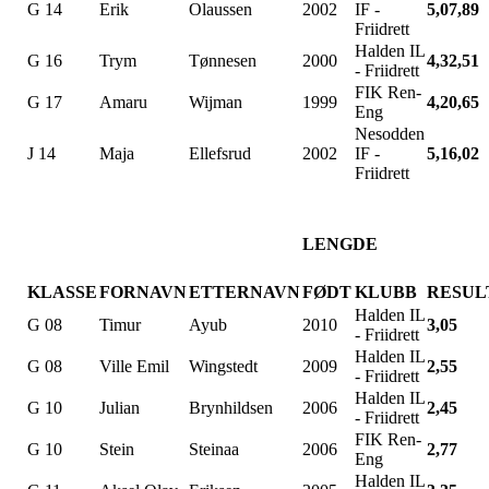
G 14
Erik
Olaussen
2002
IF -
5,07,89
Friidrett
Halden IL
G 16
Trym
Tønnesen
2000
4,32,51
- Friidrett
FIK Ren-
G 17
Amaru
Wijman
1999
4,20,65
Eng
Nesodden
J 14
Maja
Ellefsrud
2002
IF -
5,16,02
Friidrett
LENGDE
KLASSE
FORNAVN
ETTERNAVN
FØDT
KLUBB
RESUL
Halden IL
G 08
Timur
Ayub
2010
3,05
- Friidrett
Halden IL
G 08
Ville Emil
Wingstedt
2009
2,55
- Friidrett
Halden IL
G 10
Julian
Brynhildsen
2006
2,45
- Friidrett
FIK Ren-
G 10
Stein
Steinaa
2006
2,77
Eng
Halden IL