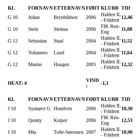
KL
FORNAVN
ETTERNAVN
FØDT
KLUBB
TID
Halden IL
G 10
Julian
Brynhildsen
2006
12,46
- Friidrett
FIK Ren-
G 10
Stein
Steinaa
2006
11,08
Eng
Halden IL
G 12
Sebastian
Staal
2004
11,52
- Friidrett
Halden IL
G 12
Yohannes
Lund
2004
11,64
- Friidrett
Halden IL
G 12
Marius
Haugen
2005
12,32
- Friidrett
VIND
HEAT: 4
-1,1
:
KL
FORNAVN
ETTERNAVN
FØDT
KLUBB
TID
Halden IL
J 10
Synnøve G
Hundven
2006
10,30
- Friidrett
FIK Ren-
J 10
Quinty
Kuiper
2006
12,53
Eng
Halden IL
J 10
Mia
Tofte-Sørensen
2007
10,90
- Friidrett