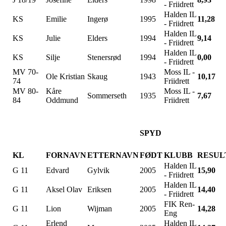
- Friidrett
Halden IL
KS
Emilie
Ingerø
1995
11,28
- Friidrett
Halden IL
KS
Julie
Elders
1994
9,14
- Friidrett
Halden IL
KS
Silje
Stenersrød
1994
0,00
- Friidrett
MV 70-
Moss IL -
Ole Kristian
Skaug
1943
10,17
74
Friidrett
MV 80-
Kåre
Moss IL -
Sommerseth
1935
7,67
84
Oddmund
Friidrett
SPYD
KL
FORNAVN
ETTERNAVN
FØDT
KLUBB
RESUL
Halden IL
G 11
Edvard
Gylvik
2005
15,90
- Friidrett
Halden IL
G 11
Aksel Olav
Eriksen
2005
14,40
- Friidrett
FIK Ren-
G 11
Lion
Wijman
2005
14,28
Eng
Erlend
Halden IL