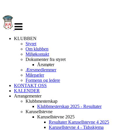
Veksle
navigasjon
KLUBBEN
Styret
Om klubben
Miljøkontakt
Dokumenter fra styret
Årsmøter
Æresmedlemmer
Milepæler
Formenn og ledere
KONTAKT OSS
KALENDER
Arrangementer
Klubbmesterskap
Klubbmesterskap 2025 - Resultater
Karusellstevne
Karusellstevne 2025
Resultater Karusellstevne 4 2025
Karusellstevne 4 - Tidsskjema