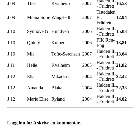
Halden IL
J 09
Thea
Kvalheim
2007
16,53
- Friidrett
Tistedalen
J 09
Minna Sofie
Wingstedt
2007
FL -
12,94
Friidrett
Halden IL
J 10
Synnøve G
Hundven
2006
15,08
- Friidrett
FIK Ren-
J 10
Quinty
Kuiper
2006
13,81
Eng
Halden IL
J 10
Mia
Tofte-Sørensen
2007
13,64
- Friidrett
Halden IL
J 11
Helle
Kvalheim
2005
21,82
- Friidrett
Halden IL
J 12
Ella
Mikaelsen
2004
22,42
- Friidrett
Halden IL
J 12
Amanda
Blakai
2004
22,33
- Friidrett
Halden IL
J 12
Marie Elise
Ryland
2004
14,82
- Friidrett
Logg inn for å skrive en kommentar.