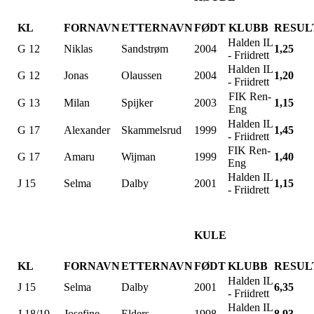
KL
FORNAVN
ETTERNAVN
FØDT
KLUBB
RESUL
Halden IL
G 12
Niklas
Sandstrøm
2004
1,25
- Friidrett
Halden IL
G 12
Jonas
Olaussen
2004
1,20
- Friidrett
FIK Ren-
G 13
Milan
Spijker
2003
1,15
Eng
Halden IL
G 17
Alexander
Skammelsrud
1999
1,45
- Friidrett
FIK Ren-
G 17
Amaru
Wijman
1999
1,40
Eng
Halden IL
J 15
Selma
Dalby
2001
1,15
- Friidrett
KULE
KL
FORNAVN
ETTERNAVN
FØDT
KLUBB
RESUL
Halden IL
J 15
Selma
Dalby
2001
6,35
- Friidrett
Halden IL
J 18/19
Josefine
Elders
1998
8,93