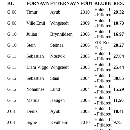
KL
FORNAVN
ETTERNAVN
FØDT
KLUBB
RES.
Halden IL
G 08
Timur
Ayub
2010
29,32
- Friidrett
Halden IL
G 08
Ville Emil
Wingstedt
2009
10,73
- Friidrett
Halden IL
G 10
Julian
Brynhildsen
2006
16,97
- Friidrett
FIK Ren-
G 10
Stein
Steinaa
2006
20,27
Eng
Halden IL
G 11
Sebastian
Nøstvik
2005
27,84
- Friidrett
Halden IL
G 11
Liam Viggo
Wingstedt
2005
25,44
- Friidrett
Halden IL
G 12
Sebastian
Staal
2004
30,85
- Friidrett
Halden IL
G 12
Yohannes
Lund
2004
15,29
- Friidrett
Halden IL
G 12
Marius
Haugen
2005
11,50
- Friidrett
Halden IL
J 08
Deniz
Ayub
2008
10,41
- Friidrett
Halden IL
J 08
Signe
Kvalheim
2010
9,75
- Friidrett