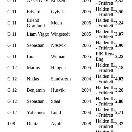
G 11
Aksel Olav
Eriksen
2005
3,35
- Friidrett
Halden IL
G 11
Edvard
Gylvik
2005
3,50
- Friidrett
Erlend
Halden IL
G 11
Moen
2005
3,24
Grønlund
- Friidrett
Halden IL
G 11
Liam Viggo
Wingstedt
2005
3,07
- Friidrett
Halden IL
G 11
Sebastian
Nøstvik
2005
2,90
- Friidrett
FIK Ren-
G 11
Lion
Wijman
2005
2,22
Eng
Halden IL
G 12
Marius
Haugen
2005
2,18
- Friidrett
Halden IL
G 12
Niklas
Sandstrøm
2004
4,03
- Friidrett
Halden IL
G 12
Benjamin
Husvik
2004
3,28
- Friidrett
Halden IL
G 12
Sebastian
Staal
2004
2,88
- Friidrett
Halden IL
G 12
Yohannes
Lund
2004
2,71
- Friidrett
Halden IL
J 08
Deniz
Ayub
2008
2,32
- Friidrett