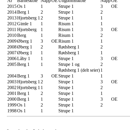
År
Barneskole
Napp
OE
Ungdomsskole
Napp
OE
2015
Os 1
1
Strupe 1
3
OE
2014
Berg 1
2
Strupe 1
2
2013
Hjortsberg 1
2
Strupe 1
1
2012
Gimle 1
1
Risum 1
1
2011
Hjortsberg
1
Risum 1
3
OE
2010
Berg
1
Risum 1
2
2009
Øberg 1
3
OE
Risum 1
1
2008
Øberg 1
2
Rødsberg 1
2
2007
Øberg 1
1
Rødsberg 1
1
2006
Låby 1
1
Strupe 1
3
OE
2005
Berg 1
1
Strupe 1 og
2
Rødsberg 1 (delt seier)
1
2004
Berg 1
3
OE
Strupe 1
1
2003
Hjortsberg 1
2
Strupe 1
3
OE
2002
Hjortsberg 1
1
Strupe 1
2
2001
Berg 1
2
Strupe 1
1
2000
Berg 1
1
Strupe 1
3
OE
1999
Os 1
2
Strupe 1
2
1998
Os 1
1
Strupe 1