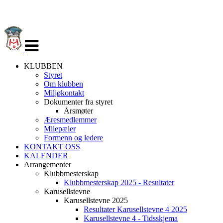
Veksle
navigasjon
KLUBBEN
Styret
Om klubben
Miljøkontakt
Dokumenter fra styret
Årsmøter
Æresmedlemmer
Milepæler
Formenn og ledere
KONTAKT OSS
KALENDER
Arrangementer
Klubbmesterskap
Klubbmesterskap 2025 - Resultater
Karusellstevne
Karusellstevne 2025
Resultater Karusellstevne 4 2025
Karusellstevne 4 - Tidsskjema