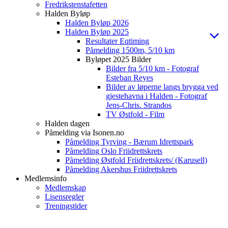
Fredrikstenstafetten
Halden Byløp
Halden Byløp 2026
Halden Byløp 2025
Resultater Eqtiming
Påmelding 1500m, 5/10 km
Byløpet 2025 Bilder
Bilder fra 5/10 km - Fotograf
Esteban Reyes
Bilder av løperne langs brygga ved
gjestehavna i Halden - Fotograf
Jens-Chris. Strandos
TV Østfold - Film
Halden dagen
Påmelding via Isonen.no
Påmelding Tyrving - Bærum Idrettspark
Påmelding Oslo Friidrettskrets
Påmelding Østfold Friidrettskrets/ (Karusell)
Påmelding Akershus Friidrettskrets
Medlemsinfo
Medlemskap
Lisensregler
Treningstider