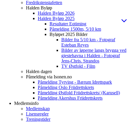
Fredrikstenstafetten
Halden Byløp
Halden Byløp 2026
Halden Byløp 2025
Resultater Eqtiming
Påmelding 1500m, 5/10 km
Byløpet 2025 Bilder
Bilder fra 5/10 km - Fotograf
Esteban Reyes
Bilder av løperne langs brygga ved
gjestehavna i Halden - Fotograf
Jens-Chris. Strandos
TV Østfold - Film
Halden dagen
Påmelding via Isonen.no
Påmelding Tyrving - Bærum Idrettspark
Påmelding Oslo Friidrettskrets
Påmelding Østfold Friidrettskrets/ (Karusell)
Påmelding Akershus Friidrettskrets
Medlemsinfo
Medlemskap
Lisensregler
Treningstider