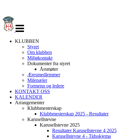
Veksle
navigasjon
KLUBBEN
Styret
Om klubben
Miljøkontakt
Dokumenter fra styret
Årsmøter
Æresmedlemmer
Milepæler
Formenn og ledere
KONTAKT OSS
KALENDER
Arrangementer
Klubbmesterskap
Klubbmesterskap 2025 - Resultater
Karusellstevne
Karusellstevne 2025
Resultater Karusellstevne 4 2025
Karusellstevne 4 - Tidsskjema