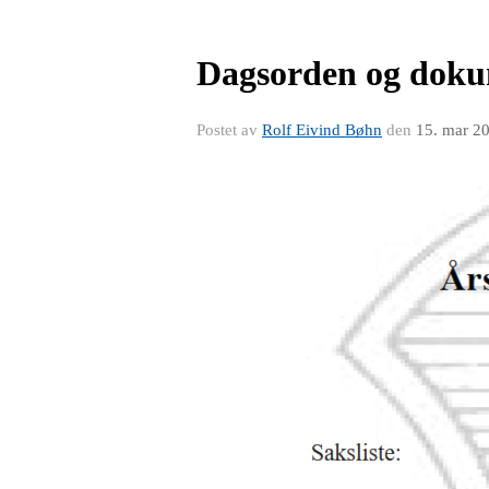
Dagsorden og dokum
Postet av
Rolf Eivind Bøhn
den
15. mar 2