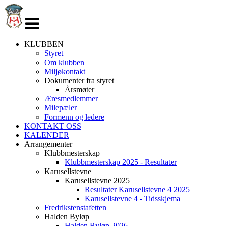
Veksle
navigasjon
KLUBBEN
Styret
Om klubben
Miljøkontakt
Dokumenter fra styret
Årsmøter
Æresmedlemmer
Milepæler
Formenn og ledere
KONTAKT OSS
KALENDER
Arrangementer
Klubbmesterskap
Klubbmesterskap 2025 - Resultater
Karusellstevne
Karusellstevne 2025
Resultater Karusellstevne 4 2025
Karusellstevne 4 - Tidsskjema
Fredrikstenstafetten
Halden Byløp
Halden Byløp 2026