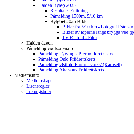
Halden Byløp 2025
Resultater Eqtiming
Påmelding 1500m, 5/10 km
Byløpet 2025 Bilder
Bilder fra 5/10 km - Fotograf Esteba
Bilder av løperne langs brygga ved gj
TV Østfold - Film
Halden dagen
Påmelding via Isonen.no
Påmelding Tyrving - Bærum Idrettspark
Påmelding Oslo Friidrettskrets
Påmelding Østfold Friidrettskrets/ (Karusell)
Påmelding Akershus Friidrettskrets
Medlemsinfo
Medlemskap
Lisensregler
Treningstider