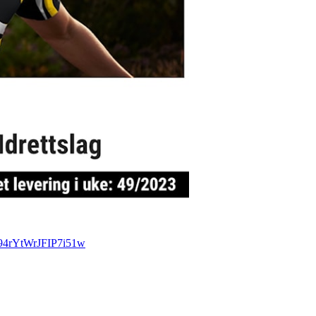
rYtWrJFIP7i51w