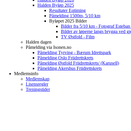
Halden Byløp 2025
Resultater Eqtiming
Påmelding 1500m, 5/10 km
Byløpet 2025 Bilder
Bilder fra 5/10 km - Fotograf Esteba
Bilder av løperne langs brygga ved gj
TV Østfold - Film
Halden dagen
Påmelding via Isonen.no
Påmelding Tyrving - Bærum Idrettspark
Påmelding Oslo Friidrettskrets
Påmelding Østfold Friidrettskrets/ (Karusell)
Påmelding Akershus Friidrettskrets
Medlemsinfo
Medlemskap
Lisensregler
Treningstider