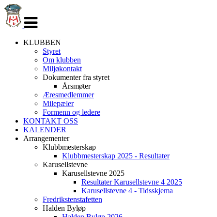
Veksle
navigasjon
KLUBBEN
Styret
Om klubben
Miljøkontakt
Dokumenter fra styret
Årsmøter
Æresmedlemmer
Milepæler
Formenn og ledere
KONTAKT OSS
KALENDER
Arrangementer
Klubbmesterskap
Klubbmesterskap 2025 - Resultater
Karusellstevne
Karusellstevne 2025
Resultater Karusellstevne 4 2025
Karusellstevne 4 - Tidsskjema
Fredrikstenstafetten
Halden Byløp
Halden Byløp 2026