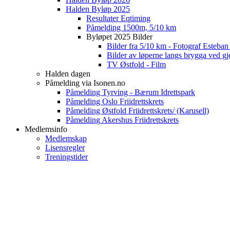
Halden Byløp 2025
Resultater Eqtiming
Påmelding 1500m, 5/10 km
Byløpet 2025 Bilder
Bilder fra 5/10 km - Fotograf Esteba
Bilder av løperne langs brygga ved gj
TV Østfold - Film
Halden dagen
Påmelding via Isonen.no
Påmelding Tyrving - Bærum Idrettspark
Påmelding Oslo Friidrettskrets
Påmelding Østfold Friidrettskrets/ (Karusell)
Påmelding Akershus Friidrettskrets
Medlemsinfo
Medlemskap
Lisensregler
Treningstider