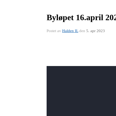
Byløpet 16.april 20
Postet av
Halden IL
den
5. apr 2023