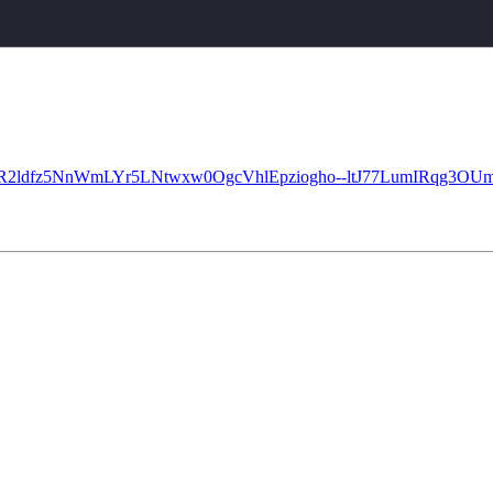
=IwAR2ldfz5NnWmLYr5LNtwxw0OgcVhlEpziogho--ltJ77LumIRqg3OU