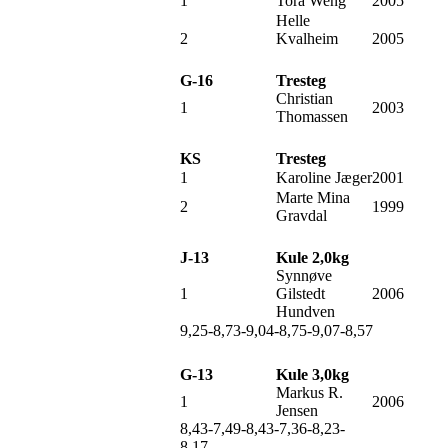
1
Tora Weng
2005
Helle
2
Kvalheim
2005
G-16
Tresteg
Christian
1
2003
Thomassen
KS
Tresteg
1
Karoline Jæger
2001
Marte Mina
2
1999
Gravdal
J-13
Kule 2,0kg
Synnøve
1
Gilstedt
2006
Hundven
9,25-8,73-9,04-8,75-9,07-8,57
G-13
Kule 3,0kg
Markus R.
1
2006
Jensen
8,43-7,49-8,43-7,36-8,23-
8,17