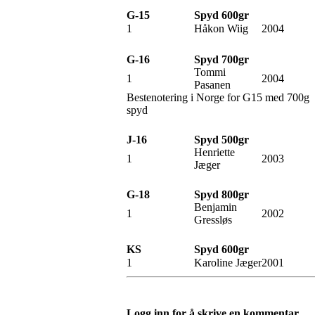
G-15
Spyd 600gr
1
Håkon Wiig
2004
G-16
Spyd 700gr
Tommi
1
2004
Pasanen
Bestenotering i Norge for G15 med 700g
spyd
J-16
Spyd 500gr
Henriette
1
2003
Jæger
G-18
Spyd 800gr
Benjamin
1
2002
Gressløs
KS
Spyd 600gr
1
Karoline Jæger
2001
Logg inn for å skrive en kommentar.