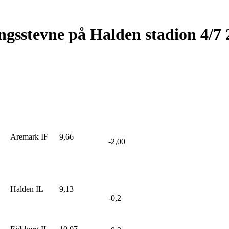
ingsstevne på Halden stadion 4/7
Aremark IF
9,66
-2,00
Halden IL
9,13
-0,2