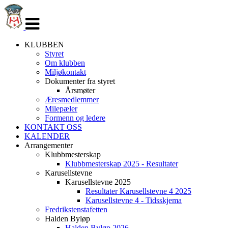
Veksle
navigasjon
KLUBBEN
Styret
Om klubben
Miljøkontakt
Dokumenter fra styret
Årsmøter
Æresmedlemmer
Milepæler
Formenn og ledere
KONTAKT OSS
KALENDER
Arrangementer
Klubbmesterskap
Klubbmesterskap 2025 - Resultater
Karusellstevne
Karusellstevne 2025
Resultater Karusellstevne 4 2025
Karusellstevne 4 - Tidsskjema
Fredrikstenstafetten
Halden Byløp
Halden Byløp 2026