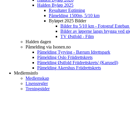
Halden Byløp 2025
Resultater Eqtiming
Påmelding 1500m, 5/10 km
Byløpet 2025 Bilder
Bilder fra 5/10 km - Fotograf Esteba
Bilder av løperne langs brygga ved gj
TV Østfold - Film
Halden dagen
Påmelding via Isonen.no
Påmelding Tyrving - Bærum Idrettspark
Påmelding Oslo Friidrettskrets
Påmelding Østfold Friidrettskrets/ (Karusell)
Påmelding Akershus Friidrettskrets
Medlemsinfo
Medlemskap
Lisensregler
Treningstider