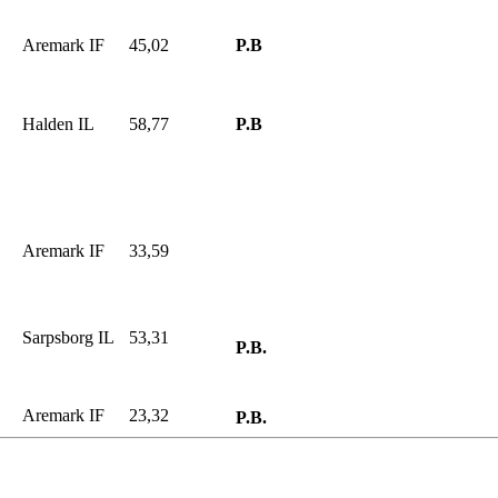
Aremark IF
45,02
P.B
Halden IL
58,77
P.B
Aremark IF
33,59
Sarpsborg IL
53,31
P.B.
Aremark IF
23,32
P.B.