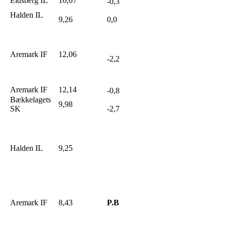
Eidsberg IL
10,07
-0,3
Halden IL
9,26
0,0
Aremark IF
12,06
-2,2
Aremark IF
12,14
-0,8
Bækkelagets
9,98
SK
-2,7
Halden IL
9,25
Aremark IF
8,43
P.B