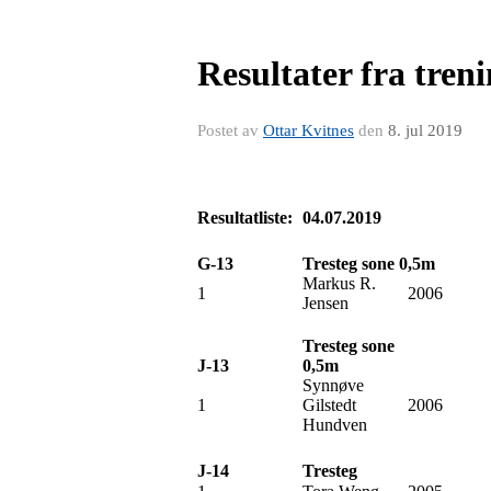
Resultater fra tren
Postet av
Ottar Kvitnes
den
8. jul 2019
Resultatliste:
04.07.2019
G-13
Tresteg sone 0,5m
Markus R.
1
2006
Jensen
Tresteg sone
J-13
0,5m
Synnøve
1
Gilstedt
2006
Hundven
J-14
Tresteg