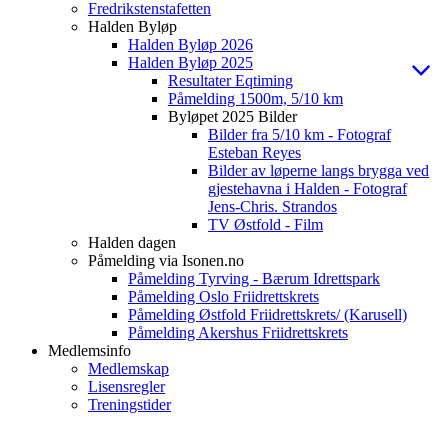
Fredrikstenstafetten
Halden Byløp
Halden Byløp 2026
Halden Byløp 2025
Resultater Eqtiming
Påmelding 1500m, 5/10 km
Byløpet 2025 Bilder
Bilder fra 5/10 km - Fotograf
Esteban Reyes
Bilder av løperne langs brygga ved
gjestehavna i Halden - Fotograf
Jens-Chris. Strandos
TV Østfold - Film
Halden dagen
Påmelding via Isonen.no
Påmelding Tyrving - Bærum Idrettspark
Påmelding Oslo Friidrettskrets
Påmelding Østfold Friidrettskrets/ (Karusell)
Påmelding Akershus Friidrettskrets
Medlemsinfo
Medlemskap
Lisensregler
Treningstider