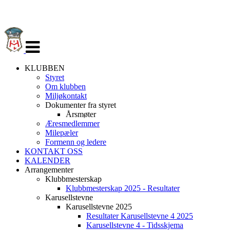
Veksle
navigasjon
KLUBBEN
Styret
Om klubben
Miljøkontakt
Dokumenter fra styret
Årsmøter
Æresmedlemmer
Milepæler
Formenn og ledere
KONTAKT OSS
KALENDER
Arrangementer
Klubbmesterskap
Klubbmesterskap 2025 - Resultater
Karusellstevne
Karusellstevne 2025
Resultater Karusellstevne 4 2025
Karusellstevne 4 - Tidsskjema