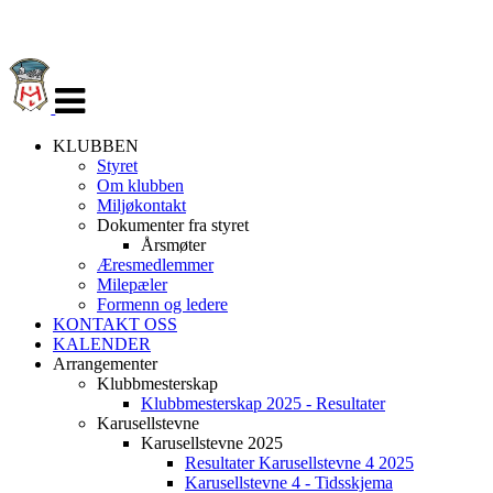
Veksle
navigasjon
KLUBBEN
Styret
Om klubben
Miljøkontakt
Dokumenter fra styret
Årsmøter
Æresmedlemmer
Milepæler
Formenn og ledere
KONTAKT OSS
KALENDER
Arrangementer
Klubbmesterskap
Klubbmesterskap 2025 - Resultater
Karusellstevne
Karusellstevne 2025
Resultater Karusellstevne 4 2025
Karusellstevne 4 - Tidsskjema