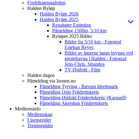
Fredrikstenstafetten
Halden Byløp
Halden Byløp 2026
Halden Byløp 2025
Resultater Eqtiming
Påmelding 1500m, 5/10 km
Byløpet 2025 Bilder
Bilder fra 5/10 km - Fotograf
Esteban Reyes
Bilder av løperne langs brygga ved
gjestehavna i Halden - Fotograf
Jens-Chris. Strandos
TV Østfold - Film
Halden dagen
Påmelding via Isonen.no
Påmelding Tyrving - Bærum Idrettspark
Påmelding Oslo Friidrettskrets
Påmelding Østfold Friidrettskrets/ (Karusell)
Påmelding Akershus Friidrettskrets
Medlemsinfo
Medlemskap
Lisensregler
Treningstider