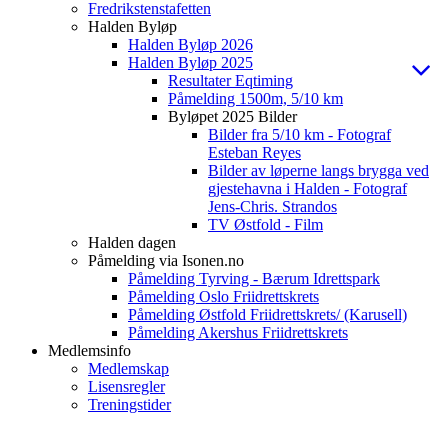
Fredrikstenstafetten
Halden Byløp
Halden Byløp 2026
Halden Byløp 2025
Resultater Eqtiming
Påmelding 1500m, 5/10 km
Byløpet 2025 Bilder
Bilder fra 5/10 km - Fotograf
Esteban Reyes
Bilder av løperne langs brygga ved
gjestehavna i Halden - Fotograf
Jens-Chris. Strandos
TV Østfold - Film
Halden dagen
Påmelding via Isonen.no
Påmelding Tyrving - Bærum Idrettspark
Påmelding Oslo Friidrettskrets
Påmelding Østfold Friidrettskrets/ (Karusell)
Påmelding Akershus Friidrettskrets
Medlemsinfo
Medlemskap
Lisensregler
Treningstider