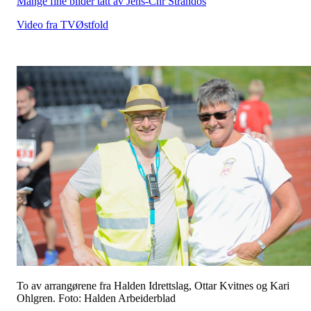
Mange fine bilder tatt av Jens-Chr Strandos
Video fra TVØstfold
To av arrangørene fra Halden Idrettslag, Ottar Kvitnes og Kari
Ohlgren. Foto: Halden Arbeiderblad