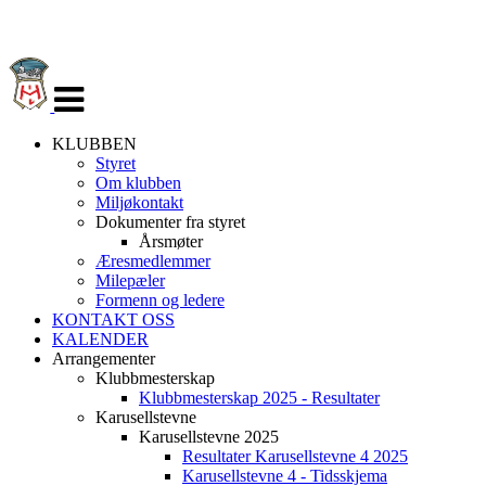
Veksle
navigasjon
KLUBBEN
Styret
Om klubben
Miljøkontakt
Dokumenter fra styret
Årsmøter
Æresmedlemmer
Milepæler
Formenn og ledere
KONTAKT OSS
KALENDER
Arrangementer
Klubbmesterskap
Klubbmesterskap 2025 - Resultater
Karusellstevne
Karusellstevne 2025
Resultater Karusellstevne 4 2025
Karusellstevne 4 - Tidsskjema