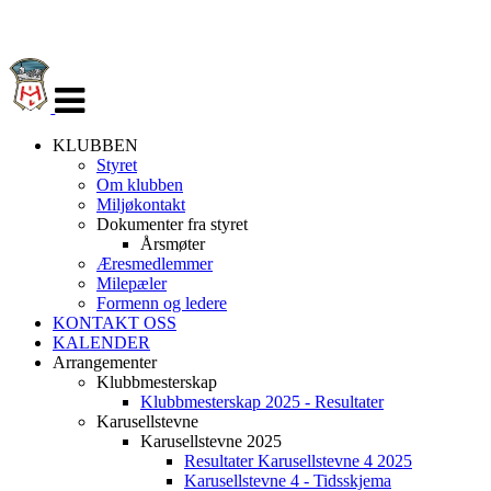
Veksle
navigasjon
KLUBBEN
Styret
Om klubben
Miljøkontakt
Dokumenter fra styret
Årsmøter
Æresmedlemmer
Milepæler
Formenn og ledere
KONTAKT OSS
KALENDER
Arrangementer
Klubbmesterskap
Klubbmesterskap 2025 - Resultater
Karusellstevne
Karusellstevne 2025
Resultater Karusellstevne 4 2025
Karusellstevne 4 - Tidsskjema