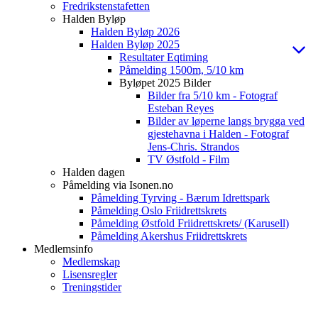
Fredrikstenstafetten
Halden Byløp
Halden Byløp 2026
Halden Byløp 2025
Resultater Eqtiming
Påmelding 1500m, 5/10 km
Byløpet 2025 Bilder
Bilder fra 5/10 km - Fotograf
Esteban Reyes
Bilder av løperne langs brygga ved
gjestehavna i Halden - Fotograf
Jens-Chris. Strandos
TV Østfold - Film
Halden dagen
Påmelding via Isonen.no
Påmelding Tyrving - Bærum Idrettspark
Påmelding Oslo Friidrettskrets
Påmelding Østfold Friidrettskrets/ (Karusell)
Påmelding Akershus Friidrettskrets
Medlemsinfo
Medlemskap
Lisensregler
Treningstider