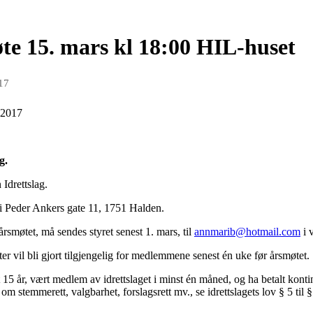
øte 15. mars kl 18:00 HIL-huset
17
.2017
g.
 Idrettslag.
i Peder Ankers gate 11, 1751 Halden.
rsmøtet, må sendes styret senest 1. mars, til
annmarib@hotmail.com
i 
er vil bli gjort tilgjengelig for medlemmene senest én uke før årsmøtet.
15 år, vært medlem av idrettslaget i minst én måned, og ha betalt kon
m stemmerett, valgbarhet, forslagsrett mv., se idrettslagets lov § 5 til §