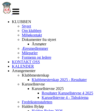
Veksle
navigasjon
KLUBBEN
Styret
Om klubben
Miljøkontakt
Dokumenter fra styret
Årsmøter
Æresmedlemmer
Milepæler
Formenn og ledere
KONTAKT OSS
KALENDER
Arrangementer
Klubbmesterskap
Klubbmesterskap 2025 - Resultater
Karusellstevne
Karusellstevne 2025
Resultater Karusellstevne 4 2025
Karusellstevne 4 - Tidsskjema
Fredrikstenstafetten
Halden Byløp
Halden Byløp 2026