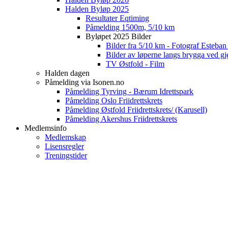
Halden Byløp 2025
Resultater Eqtiming
Påmelding 1500m, 5/10 km
Byløpet 2025 Bilder
Bilder fra 5/10 km - Fotograf Esteba
Bilder av løperne langs brygga ved gj
TV Østfold - Film
Halden dagen
Påmelding via Isonen.no
Påmelding Tyrving - Bærum Idrettspark
Påmelding Oslo Friidrettskrets
Påmelding Østfold Friidrettskrets/ (Karusell)
Påmelding Akershus Friidrettskrets
Medlemsinfo
Medlemskap
Lisensregler
Treningstider