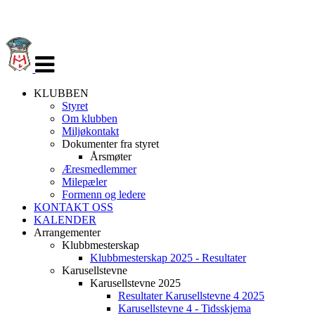
Veksle
navigasjon
KLUBBEN
Styret
Om klubben
Miljøkontakt
Dokumenter fra styret
Årsmøter
Æresmedlemmer
Milepæler
Formenn og ledere
KONTAKT OSS
KALENDER
Arrangementer
Klubbmesterskap
Klubbmesterskap 2025 - Resultater
Karusellstevne
Karusellstevne 2025
Resultater Karusellstevne 4 2025
Karusellstevne 4 - Tidsskjema