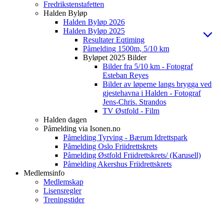
Fredrikstenstafetten
Halden Byløp
Halden Byløp 2026
Halden Byløp 2025
Resultater Eqtiming
Påmelding 1500m, 5/10 km
Byløpet 2025 Bilder
Bilder fra 5/10 km - Fotograf
Esteban Reyes
Bilder av løperne langs brygga ved
gjestehavna i Halden - Fotograf
Jens-Chris. Strandos
TV Østfold - Film
Halden dagen
Påmelding via Isonen.no
Påmelding Tyrving - Bærum Idrettspark
Påmelding Oslo Friidrettskrets
Påmelding Østfold Friidrettskrets/ (Karusell)
Påmelding Akershus Friidrettskrets
Medlemsinfo
Medlemskap
Lisensregler
Treningstider