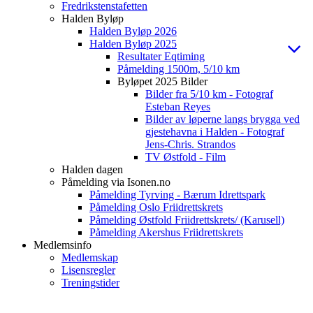
Fredrikstenstafetten
Halden Byløp
Halden Byløp 2026
Halden Byløp 2025
Resultater Eqtiming
Påmelding 1500m, 5/10 km
Byløpet 2025 Bilder
Bilder fra 5/10 km - Fotograf
Esteban Reyes
Bilder av løperne langs brygga ved
gjestehavna i Halden - Fotograf
Jens-Chris. Strandos
TV Østfold - Film
Halden dagen
Påmelding via Isonen.no
Påmelding Tyrving - Bærum Idrettspark
Påmelding Oslo Friidrettskrets
Påmelding Østfold Friidrettskrets/ (Karusell)
Påmelding Akershus Friidrettskrets
Medlemsinfo
Medlemskap
Lisensregler
Treningstider