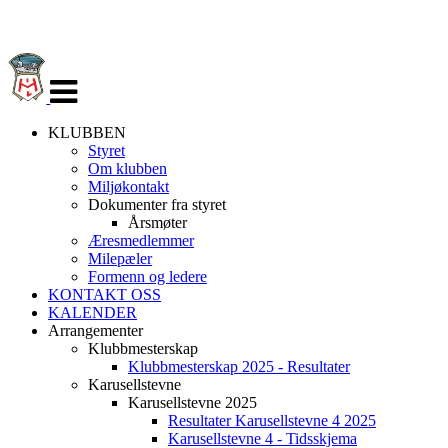
Veksle
navigasjon
KLUBBEN
Styret
Om klubben
Miljøkontakt
Dokumenter fra styret
Årsmøter
Æresmedlemmer
Milepæler
Formenn og ledere
KONTAKT OSS
KALENDER
Arrangementer
Klubbmesterskap
Klubbmesterskap 2025 - Resultater
Karusellstevne
Karusellstevne 2025
Resultater Karusellstevne 4 2025
Karusellstevne 4 - Tidsskjema