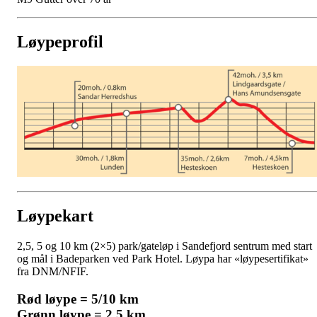
Løypeprofil
Løypekart
2,5, 5 og 10 km (2×5) park/gateløp i Sandefjord sentrum med start
og mål i Badeparken ved Park Hotel. Løypa har «løypesertifikat»
fra DNM/NFIF.
Rød løype = 5/10 km
Grønn løype = 2,5 km